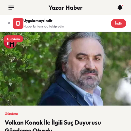
Yazar Haber
Uygulamayı İndir
İndir
Haberleri anında takip edin
Gündem
Gündem
Volkan Konak İle İlgili Suç Duyurusu
Gündeme Oturdu