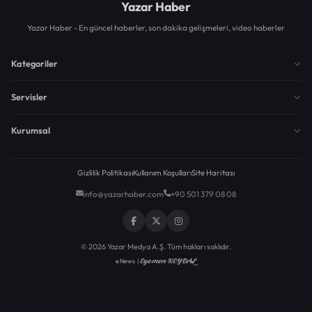
Yazar Haber
Yazar Haber - En güncel haberler, son dakika gelişmeleri, video haberler
Kategoriler
Servisler
Kurumsal
Gizlilik Politikası
Kullanım Koşulları
Site Haritası
info@yazarhaber.com
+90 501 379 08 08
© 2026 Yazar Medya A.Ş. Tüm hakları saklıdır.
Egemen KEYDAL
eNews |