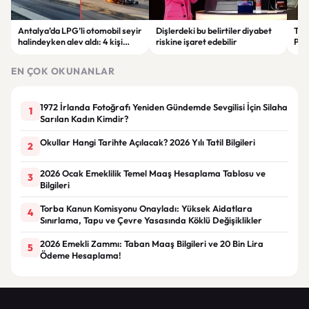
Antalya’da LPG’li otomobil seyir
Dişlerdeki bu belirtiler diyabet
Tür
halindeyken alev aldı: 4 kişi
riskine işaret edebilir
Pak
yaralandı
birl
EN ÇOK OKUNANLAR
1972 İrlanda Fotoğrafı Yeniden Gündemde Sevgilisi İçin Silaha
1
Sarılan Kadın Kimdir?
Okullar Hangi Tarihte Açılacak? 2026 Yılı Tatil Bilgileri
2
2026 Ocak Emeklilik Temel Maaş Hesaplama Tablosu ve
3
Bilgileri
Torba Kanun Komisyonu Onayladı: Yüksek Aidatlara
4
Sınırlama, Tapu ve Çevre Yasasında Köklü Değişiklikler
2026 Emekli Zammı: Taban Maaş Bilgileri ve 20 Bin Lira
5
Ödeme Hesaplama!