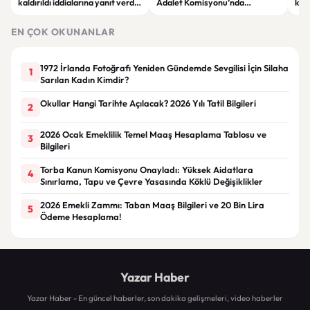
kaldırıldı iddialarına yanıt verdi:
Adalet Komisyonu’nda
kri
“Rutin tedavim için buradayım”
görüşülüyor
tek
gör
EN ÇOK OKUNANLAR
1972 İrlanda Fotoğrafı Yeniden Gündemde Sevgilisi İçin Silaha
1
Sarılan Kadın Kimdir?
Okullar Hangi Tarihte Açılacak? 2026 Yılı Tatil Bilgileri
2
2026 Ocak Emeklilik Temel Maaş Hesaplama Tablosu ve
3
Bilgileri
Torba Kanun Komisyonu Onayladı: Yüksek Aidatlara
4
Sınırlama, Tapu ve Çevre Yasasında Köklü Değişiklikler
2026 Emekli Zammı: Taban Maaş Bilgileri ve 20 Bin Lira
5
Ödeme Hesaplama!
Yazar Haber
Yazar Haber - En güncel haberler, son dakika gelişmeleri, video haberler