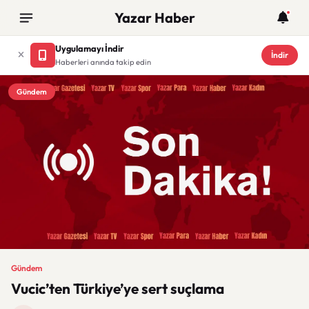
Yazar Haber
Uygulamayı İndir
İndir
Haberleri anında takip edin
Gündem
Gündem
Vucic’ten Türkiye’ye sert suçlama