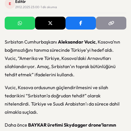
Editör
E
29.12.2025 23:00 · 1 dk okuma
Sırbistan Cumhurbaşkanı
Aleksandar Vucic
, Kosova’nın
bağımsızlığını tanıma sürecinde Türkiye’yi hedef aldı.
Vucic, “Amerika ve Türkiye, Kosova’daki Arnavutları
silahlandırıyor. Amaç, Sırbistan’ın toprak bütünlüğünü
tehdit etmek” ifadelerini kullandı.
Vucic, Kosova ordusunun güçlendirilmesini ve silah
tedarikini “Sırbistan’a doğrudan tehdit” olarak
nitelendirdi. Türkiye ve Suudi Arabistan’ı da sürece dahil
olmakla suçladı.
Daha önce
BAYKAR üretimi Skydagger drone’larının