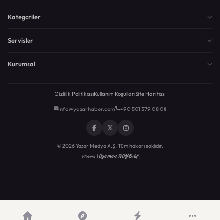
Kategoriler
Servisler
Kurumsal
Gizlilik Politikası
Kullanım Koşulları
Site Haritası
info@yazarhaber.com
+90 501 379 08 08
© 2026 Yazar Medya A.Ş. Tüm hakları saklıdır.
Egemen KEYDAL
eNews |