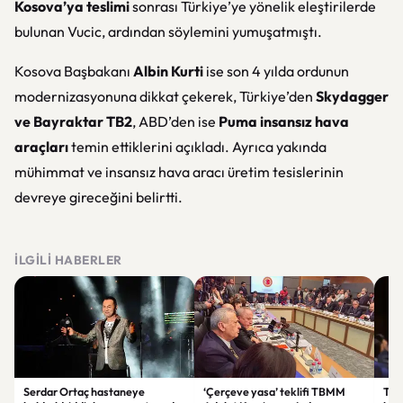
Kosova’ya teslimi
sonrası Türkiye’ye yönelik eleştirilerde
bulunan Vucic, ardından söylemini yumuşatmıştı.
Kosova Başbakanı
Albin Kurti
ise son 4 yılda ordunun
modernizasyonuna dikkat çekerek, Türkiye’den
Skydagger
ve Bayraktar TB2
, ABD’den ise
Puma insansız hava
araçları
temin ettiklerini açıkladı. Ayrıca yakında
mühimmat ve insansız hava aracı üretim tesislerinin
devreye gireceğini belirtti.
İLGILI HABERLER
Serdar Ortaç hastaneye
‘Çerçeve yasa’ teklifi TBMM
Ter