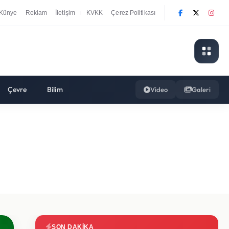
Künye
Reklam
İletişim
KVKK
Çerez Politikası
|
Çevre
Bilim
Video
Galeri
SON DAKIKA