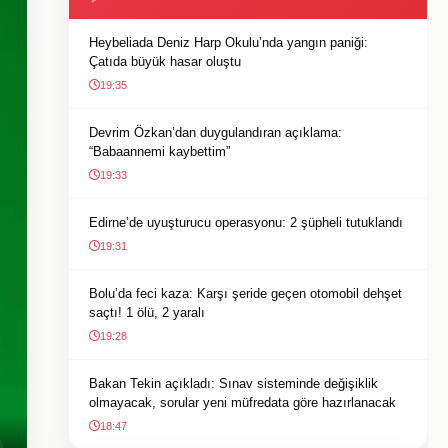
Heybeliada Deniz Harp Okulu’nda yangın paniği:
Çatıda büyük hasar oluştu
19:35
Devrim Özkan’dan duygulandıran açıklama:
“Babaannemi kaybettim”
19:33
Edirne’de uyuşturucu operasyonu: 2 şüpheli tutuklandı
19:31
Bolu’da feci kaza: Karşı şeride geçen otomobil dehşet
saçtı! 1 ölü, 2 yaralı
19:28
Bakan Tekin açıkladı: Sınav sisteminde değişiklik
olmayacak, sorular yeni müfredata göre hazırlanacak
18:47