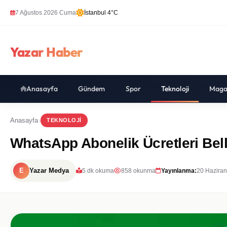
7 Ağustos 2026 Cuma
İstanbul 4°C
Yazar Haber
Anasayfa
Gündem
Spor
Teknoloji
Maga
Anasayfa
TEKNOLOJI
WhatsApp Abonelik Ücretleri Bell
E
Yazar Medya
5 dk okuma
858 okunma
Yayınlanma:
20 Haziran