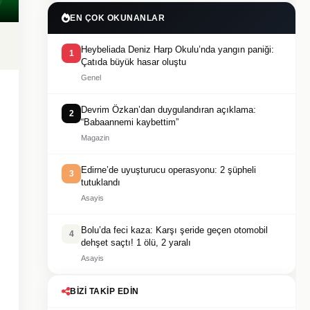
EN ÇOK OKUNANLAR
Heybeliada Deniz Harp Okulu’nda yangın paniği:
1
Çatıda büyük hasar oluştu
Genel
Devrim Özkan’dan duygulandıran açıklama:
2
“Babaannemi kaybettim”
Magazin
Edirne’de uyuşturucu operasyonu: 2 şüpheli
3
tutuklandı
Asayis
Bolu’da feci kaza: Karşı şeride geçen otomobil
4
dehşet saçtı! 1 ölü, 2 yaralı
Asayis
BIZI TAKIP EDIN