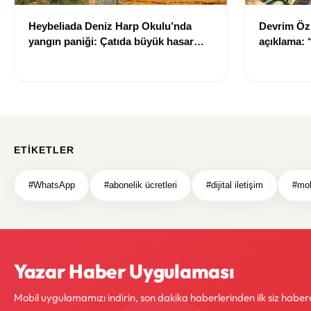
Heybeliada Deniz Harp Okulu’nda
Devrim Öz
yangın paniği: Çatıda büyük hasar
açıklama:
oluştu
ETIKETLER
#WhatsApp
#abonelik ücretleri
#dijital iletişim
#mob
Yazar Haber Uygulaması
Mobil uygulamamızı indirin, son dakika haberlerinden ilk siz haber