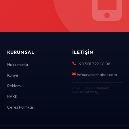
KURUMSAL
İLETIŞIM
+90 501 379 08 08
Hakkımızda
info@yazarhaber.com
Künye
Reklam
KEYDAL
eNews · Geliştirici
·
KEYDAL
Developer
KVKK
Çerez Politikası