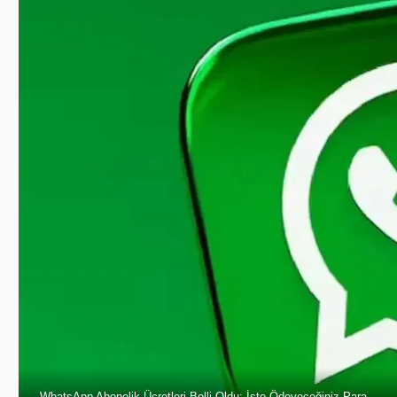
WhatsApp Abonelik Ücretleri Belli Oldu: İşte Ödeyeceğiniz Para