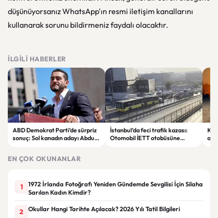
düşünüyorsanız WhatsApp'ın resmi iletişim kanallarını
kullanarak sorunu bildirmeniz faydalı olacaktır.
İLGILI HABERLER
ABD Demokrat Parti’de sürpriz
İstanbul’da feci trafik kazası:
KKT
sonuç: Sol kanadın adayı Abdul
Otomobil İETT otobüsüne
ala
El-Sayed ön seçimi kazandı
çarptı, 3 kişi hayatını kaybetti
sıc
EN ÇOK OKUNANLAR
1972 İrlanda Fotoğrafı Yeniden Gündemde Sevgilisi İçin Silaha
1
Sarılan Kadın Kimdir?
Okullar Hangi Tarihte Açılacak? 2026 Yılı Tatil Bilgileri
2