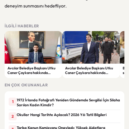
deneyim sunmasını hedefliyor.
İLGILI HABERLER
Avcılar Belediye Başkanı Utku
Avcılar Belediye Başkanı Utku
Bur
Caner Çaykara hakkında
Caner Çaykara hakkında
size
tahliye kararı
tahliye kararı
kah
EN ÇOK OKUNANLAR
1972 İrlanda Fotoğrafı Yeniden Gündemde Sevgilisi İçin Silaha
1
Sarılan Kadın Kimdir?
Okullar Hangi Tarihte Açılacak? 2026 Yılı Tatil Bilgileri
2
Torba Kanun Komisyonu Onayladı: Yüksek Aidatlara