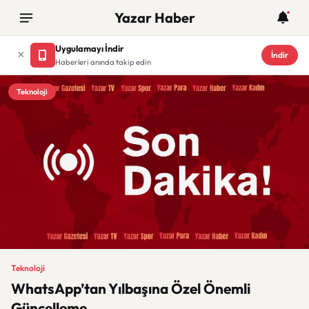
Yazar Haber
Uygulamayı İndir
İndir
Haberleri anında takip edin
Teknoloji
Teknoloji
WhatsApp’tan Yılbaşına Özel Önemli
Güncelleme