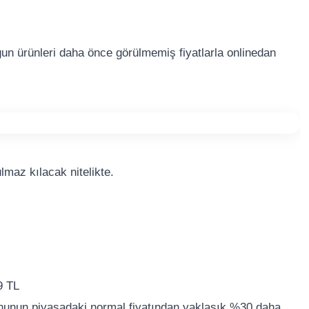
uygun ürünleri daha önce görülmemiş fiyatlarla onlinedan
lmaz kılacak nitelikte.
9 TL
nunun piyasadaki normal fiyatından yaklaşık %30 daha