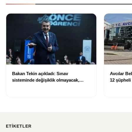
Bakan Tekin açıkladı: Sınav
Avcılar Be
sisteminde değişiklik olmayacak,
12 şüpheli
sorular yeni müfredata göre
hazırlanacak
ETIKETLER