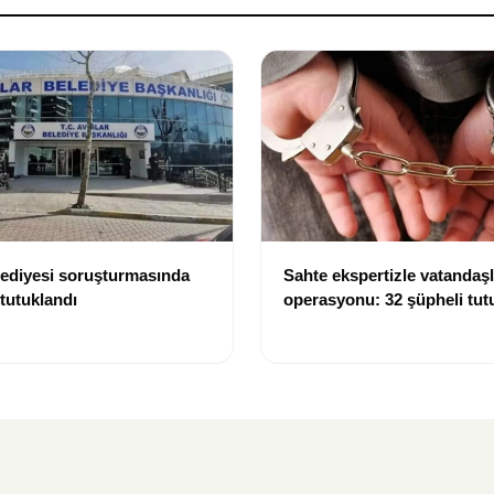
lediyesi soruşturmasında
Sahte ekspertizle vatandaşl
 tutuklandı
operasyonu: 32 şüpheli tut