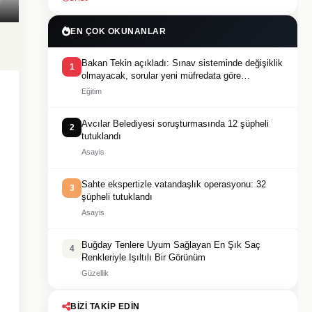
EN ÇOK OKUNANLAR
Bakan Tekin açıkladı: Sınav sisteminde değişiklik
1
olmayacak, sorular yeni müfredata göre
hazırlanacak
Eğitim
Avcılar Belediyesi soruşturmasında 12 şüpheli
2
tutuklandı
Asayis
Sahte ekspertizle vatandaşlık operasyonu: 32
3
şüpheli tutuklandı
Asayis
Buğday Tenlere Uyum Sağlayan En Şık Saç
4
Renkleriyle Işıltılı Bir Görünüm
Güzellik
BIZI TAKIP EDIN