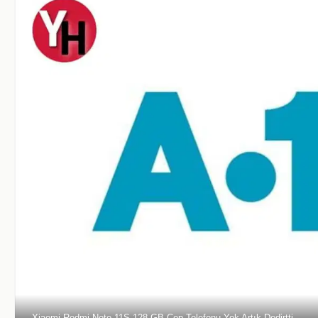
Xiaomi Redmi Note 11S 128 GB Cep Telefonu Yok Artık Dedirtti