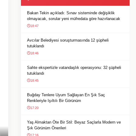
Bakan Tekin açıkladı: Sınav sisteminde değişiklik
olmayacak, sorular yeni müfredata göre hazırlanacak
18:47
Avcılar Belediyesi soruşturmasında 12 şüpheli
tutuklandı
18:46
Sahte ekspertizle vatandaşlık operasyonu: 32 şüpheli
tutuklandı
18:45
Buğday Tenlere Uyum Sağlayan En Şık Saç
Renkleriyle Işıltılı Bir Görünüm
17:20
Yaş Almaktan Öte Bir Stil: Beyaz Saçlarla Modern ve
Şık Görünüm Önerileri
17:16