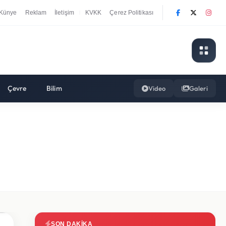
Künye
Reklam
İletişim
KVKK
Çerez Politikası
|
Çevre
Bilim
Video
Galeri
SON DAKIKA