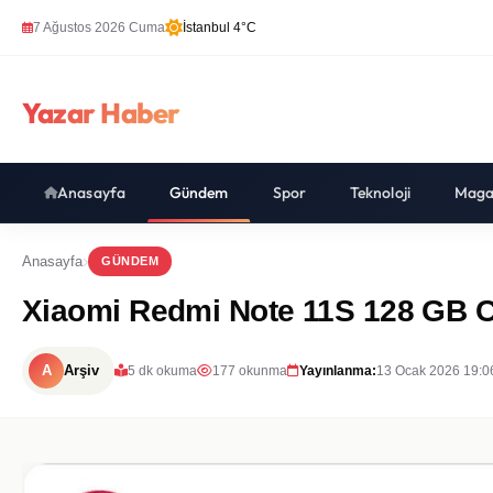
7 Ağustos 2026 Cuma
İstanbul 4°C
Yazar Haber
Anasayfa
Gündem
Spor
Teknoloji
Maga
Anasayfa
GÜNDEM
Xiaomi Redmi Note 11S 128 GB Ce
A
Arşiv
5 dk okuma
177 okunma
Yayınlanma:
13 Ocak 2026 19:0