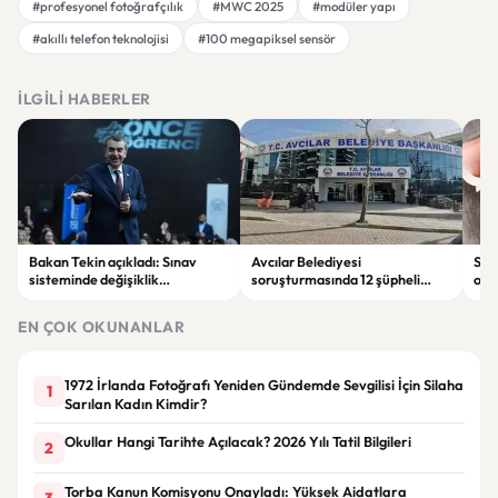
#profesyonel fotoğrafçılık
#MWC 2025
#modüler yapı
#akıllı telefon teknolojisi
#100 megapiksel sensör
İLGILI HABERLER
Bakan Tekin açıkladı: Sınav
Avcılar Belediyesi
Sah
sisteminde değişiklik
soruşturmasında 12 şüpheli
ope
olmayacak, sorular yeni
tutuklandı
tut
müfredata göre hazırlanacak
EN ÇOK OKUNANLAR
1972 İrlanda Fotoğrafı Yeniden Gündemde Sevgilisi İçin Silaha
1
Sarılan Kadın Kimdir?
Okullar Hangi Tarihte Açılacak? 2026 Yılı Tatil Bilgileri
2
Torba Kanun Komisyonu Onayladı: Yüksek Aidatlara
3