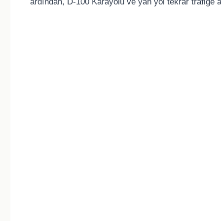
ardından, D-100 Karayolu ve yan yol tekrar trafiğe a