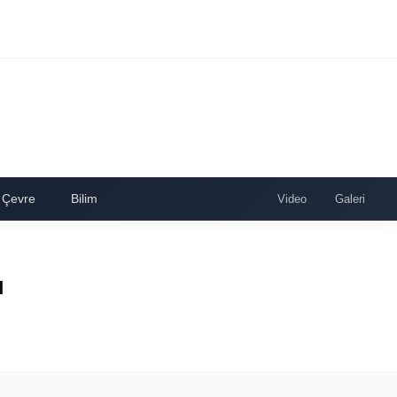
Çevre
Bilim
Video
Galeri
ı