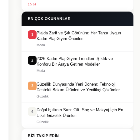
19:46
EN ÇOK OKUNANLAR
Plajda Zarif ve Şık Görünüm: Her Tarza Uygun
1
Kadın Plaj Giyim Önerileri
Moda
2026 Kadın Plaj Giyim Trendleri: Şıklık ve
2
Konforu Bir Araya Getiren Modeller
Moda
Güzellik Dünyasında Yeni Dönem: Teknoloji
3
Destekli Bakım Ürünleri ve Yenilikçi Çözümler
Güzellik
Doğal Işıltının Sırrı: Cilt, Saç ve Makyaj İçin En
4
Etkili Güzellik Ürünleri
Güzellik
BIZI TAKIP EDIN