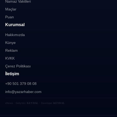
Namaz Vakitleri
Maçlar
Puan
Kurumsal
Hakkımızda
Künye
Reklam
KVKK
Çerez Politikası
İletişim
+90 501 379 08 08
info@yazarhaber.com
KEYDAL
KEYDAL
eNews · Geliştirici
· Developer