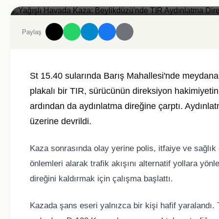
Yağışlı Havada Kaza: Beylikdüzü'nde TIR Aydınlatma Direğine Çarptı
Paylaş
St 15.40 sularında Barış Mahallesi'nde meydana 
plakalı bir TIR, sürücünün direksiyon hakimiyet
ardından da aydınlatma direğine çarptı. Aydınlat
üzerine devrildi.
Kaza sonrasında olay yerine polis, itfaiye ve sağlık 
önlemleri alarak trafik akışını alternatif yollara yönl
direğini kaldırmak için çalışma başlattı.
Kazada şans eseri yalnızca bir kişi hafif yaralandı.