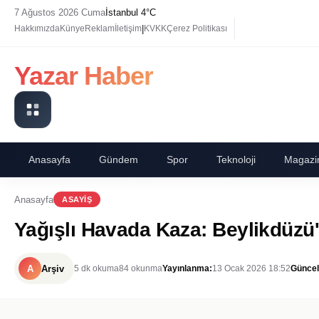
7 Ağustos 2026 Cuma
İstanbul 4°C
|
Hakkımızda
Künye
Reklam
İletişim
KVKK
Çerez Politikası
Yazar Haber
Anasayfa
Gündem
Spor
Teknoloji
Magazi
Anasayfa
ASAYIŞ
Yağışlı Havada Kaza: Beylikdüzü'
A
Arşiv
5 dk okuma
84 okunma
Yayınlanma:
13 Ocak 2026 18:52
Güncel