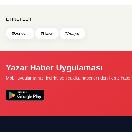
ETIKETLER
#Gundem
#Haber
#Asayiş
Yazar Haber Uygulaması
Mobil uygulamamızı indirin, son dakika haberlerinden ilk siz haber