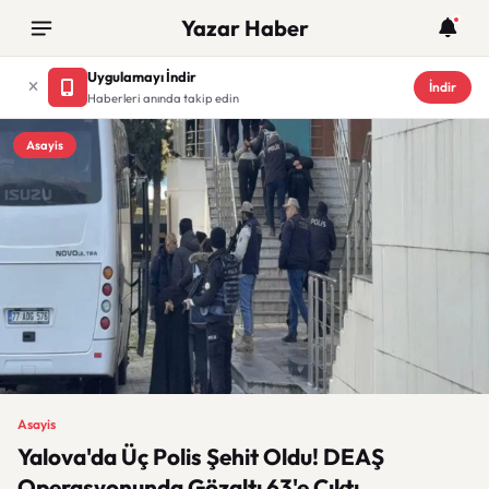
Yazar Haber
Uygulamayı İndir
İndir
Haberleri anında takip edin
Asayis
Asayis
Yalova'da Üç Polis Şehit Oldu! DEAŞ
Operasyonunda Gözaltı 63'e Çıktı