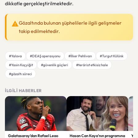
dikkatle gerçekleştirilmektedir.
Gözaltında bulunan şüphelilerle ilgili gelişmeler
takip edilmektedir.
#Yalova
#DEAŞ operasyonu
#İlker Pehlivan
#Turgut Külünk
#Yasin Koçyiğit
#güvenlik güçleri
#terörist etkisiz hale
#gözaltı süreci
İLGILI HABERLER
Galatasaray’dan Rafael Leao
Hasan Can Kaya’nın programına
YÖK