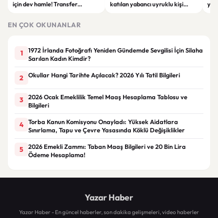
için dev hamle! Transfer
katılan yabancı uyruklu kişi
yap
görüşmeleri başladı
çalışma izni olmadığı
dök
gerekçesiyle gözaltına alındı
EN ÇOK OKUNANLAR
1972 İrlanda Fotoğrafı Yeniden Gündemde Sevgilisi İçin Silaha
1
Sarılan Kadın Kimdir?
Okullar Hangi Tarihte Açılacak? 2026 Yılı Tatil Bilgileri
2
2026 Ocak Emeklilik Temel Maaş Hesaplama Tablosu ve
3
Bilgileri
Torba Kanun Komisyonu Onayladı: Yüksek Aidatlara
4
Sınırlama, Tapu ve Çevre Yasasında Köklü Değişiklikler
2026 Emekli Zammı: Taban Maaş Bilgileri ve 20 Bin Lira
5
Ödeme Hesaplama!
Yazar Haber
Yazar Haber - En güncel haberler, son dakika gelişmeleri, video haberler