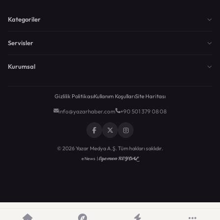
Kategoriler
Servisler
Kurumsal
Gizlilik Politikası
Kullanım Koşulları
Site Haritası
info@yazarhaber.com
+90 501 379 08 08
© 2026 Yazar Medya A.Ş. Tüm hakları saklıdır.
Egemen KEYDAL
eNews |