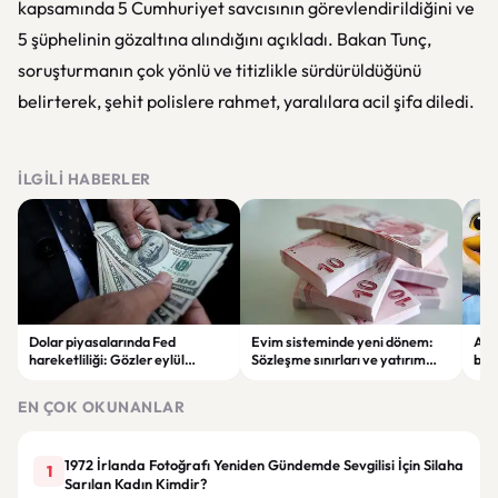
kapsamında 5 Cumhuriyet savcısının görevlendirildiğini ve
5 şüphelinin gözaltına alındığını açıkladı. Bakan Tunç,
soruşturmanın çok yönlü ve titizlikle sürdürüldüğünü
belirterek, şehit polislere rahmet, yaralılara acil şifa diledi.
İLGILI HABERLER
Dolar piyasalarında Fed
Evim sisteminde yeni dönem:
Alta
hareketliliği: Gözler eylül
Sözleşme sınırları ve yatırım
bell
ayındaki faiz kararında
kuralları değişti
Bil
duy
EN ÇOK OKUNANLAR
1972 İrlanda Fotoğrafı Yeniden Gündemde Sevgilisi İçin Silaha
1
Sarılan Kadın Kimdir?