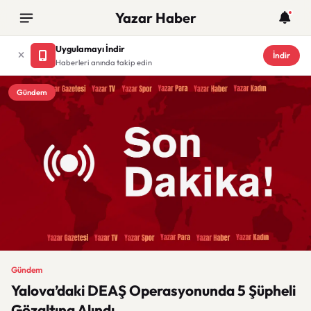
Yazar Haber
Uygulamayı İndir
İndir
Haberleri anında takip edin
Gündem
Gündem
Yalova’daki DEAŞ Operasyonunda 5 Şüpheli
Gözaltına Alındı