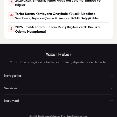
2026 Ocak Emeklilik Temel Maaş Hesaplama Tablosu ve
3
Bilgileri
Torba Kanun Komisyonu Onayladı: Yüksek Aidatlara
4
Sınırlama, Tapu ve Çevre Yasasında Köklü Değişiklikler
2026 Emekli Zammı: Taban Maaş Bilgileri ve 20 Bin Lira
5
Ödeme Hesaplama!
Yazar Haber
Yazar Haber - En güncel haberler, son dakika gelişmeleri, video haberler
Kategoriler
Servisler
Kurumsal
Gizlilik Politikası
Kullanım Koşulları
Site Haritası