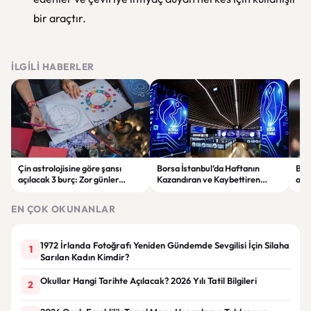
bir araçtır.
İLGILI HABERLER
Çin astrolojisine göre şansı
Borsa İstanbul’da Haftanın
Beş
açılacak 3 burç: Zor günler
Kazandıran ve Kaybettiren
atağ
geride kalıyor
Hisseleri Belli Oldu
iddi
EN ÇOK OKUNANLAR
1972 İrlanda Fotoğrafı Yeniden Gündemde Sevgilisi İçin Silaha
1
Sarılan Kadın Kimdir?
Okullar Hangi Tarihte Açılacak? 2026 Yılı Tatil Bilgileri
2