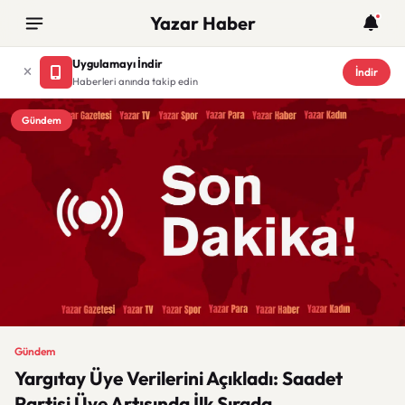
Yazar Haber
Uygulamayı İndir
İndir
Haberleri anında takip edin
Gündem
Gündem
Yargıtay Üye Verilerini Açıkladı: Saadet
Partisi Üye Artışında İlk Sırada