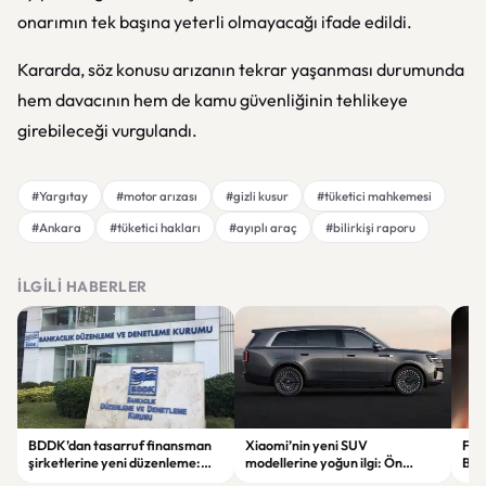
onarımın tek başına yeterli olmayacağı ifade edildi.
Kararda, söz konusu arızanın tekrar yaşanması durumunda
hem davacının hem de kamu güvenliğinin tehlikeye
girebileceği vurgulandı.
#Yargıtay
#motor arızası
#gizli kusur
#tüketici mahkemesi
#Ankara
#tüketici hakları
#ayıplı araç
#bilirkişi raporu
İLGILI HABERLER
BDDK’dan tasarruf finansman
Xiaomi’nin yeni SUV
Fati
şirketlerine yeni düzenleme:
modellerine yoğun ilgi: Ön
Beş
Sözleşme limitleri değişti
siparişler 100 bini geçti
ser