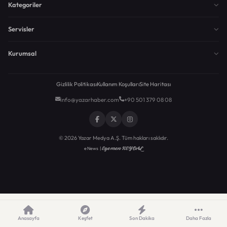
Kategoriler
Servisler
Kurumsal
Gizlilik Politikası
Kullanım Koşulları
Site Haritası
info@yazarhaber.com
+90 501 379 08 08
© 2026 Yazar Medya A.Ş. Tüm hakları saklıdır.
Egemen KEYDAL
eNews |
Anasayfa
Keşfet
Son Dakika
Daha Fazla