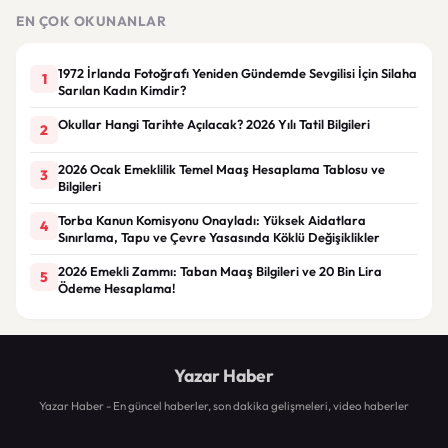
göre
EN ÇOK OKUNANLAR
1972 İrlanda Fotoğrafı Yeniden Gündemde Sevgilisi İçin Silaha
1
Sarılan Kadın Kimdir?
Okullar Hangi Tarihte Açılacak? 2026 Yılı Tatil Bilgileri
2
2026 Ocak Emeklilik Temel Maaş Hesaplama Tablosu ve
3
Bilgileri
Torba Kanun Komisyonu Onayladı: Yüksek Aidatlara
4
Sınırlama, Tapu ve Çevre Yasasında Köklü Değişiklikler
2026 Emekli Zammı: Taban Maaş Bilgileri ve 20 Bin Lira
5
Ödeme Hesaplama!
Yazar Haber
Yazar Haber - En güncel haberler, son dakika gelişmeleri, video haberler