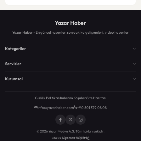
Yazar Haber
Yazar Haber - En güncel haberler, son dakika gelişmeleri, video haberler
Kategoriler
Servisler
Kurumsal
Gizlilik Politikası
Kullanım Koşulları
Site Haritası
info@yazarhaber.com
+90 501 379 08 08
© 2026 Yazar Medya A.Ş. Tüm hakları saklıdır.
Egemen KEYDAL
eNews |