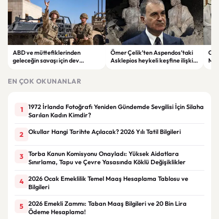
ABD ve müttefiklerinden
Ömer Çelik’ten Aspendos’taki
Cum
geleceğin savaşı için dev
Asklepios heykeli keşfine ilişkin
Mek
tatbikat: Çölde yapay zekâ ve
açıklama
ile 
insansız sistemler test edildi
EN ÇOK OKUNANLAR
1972 İrlanda Fotoğrafı Yeniden Gündemde Sevgilisi İçin Silaha
1
Sarılan Kadın Kimdir?
Okullar Hangi Tarihte Açılacak? 2026 Yılı Tatil Bilgileri
2
Torba Kanun Komisyonu Onayladı: Yüksek Aidatlara
3
Sınırlama, Tapu ve Çevre Yasasında Köklü Değişiklikler
2026 Ocak Emeklilik Temel Maaş Hesaplama Tablosu ve
4
Bilgileri
2026 Emekli Zammı: Taban Maaş Bilgileri ve 20 Bin Lira
5
Ödeme Hesaplama!