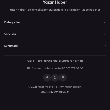
Yazar Haber
Yazar Haber - En güncel haberler, son dakika gelişmeleri, video haberler
Kategoriler
Servisler
Kurumsal
Gizlilik Politikası
Kullanım Koşulları
Site Haritası
info@yazarhaber.com
+90 501 379 08 08
© 2026 Yazar Medya A.Ş. Tüm hakları saklıdır.
Egemen KEYDAL
eNews |