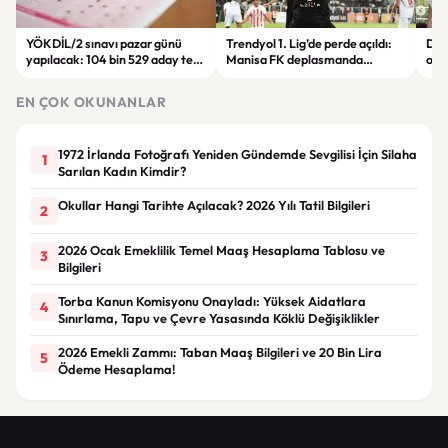
YÖKDİL/2 sınavı pazar günü
Trendyol 1. Lig’de perde açıldı:
Dem
yapılacak: 104 bin 529 aday ter
Manisa FK deplasmanda
orta
dökecek
Boluspor’u mağlup etti
gün
EN ÇOK OKUNANLAR
1972 İrlanda Fotoğrafı Yeniden Gündemde Sevgilisi İçin Silaha
1
Sarılan Kadın Kimdir?
Okullar Hangi Tarihte Açılacak? 2026 Yılı Tatil Bilgileri
2
2026 Ocak Emeklilik Temel Maaş Hesaplama Tablosu ve
3
Bilgileri
Torba Kanun Komisyonu Onayladı: Yüksek Aidatlara
4
Sınırlama, Tapu ve Çevre Yasasında Köklü Değişiklikler
2026 Emekli Zammı: Taban Maaş Bilgileri ve 20 Bin Lira
5
Ödeme Hesaplama!