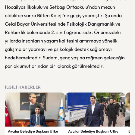
Hocailyas İlkokulu ve Setbaşı Ortaokulu'ndan mezun
olduktan sonra Bilfen Koleji'ne geçiş yapmıştır. Şu anda
Celal Bayar Üniversitesi'nde Psikolojik Danışmanlık ve
Rehberlik bölümünde 2. sınıf öğrencisidir. Önümüzdeki
yıllarda insanların yaşam kalitesini artırmaya yönelik
çalışmalar yapmayı ve psikolojik destek sağlamayı
hedeflemektedir. Sudem, genç yaşına rağmen geleceğin
parlak umutlarından biri olarak görülmektedir.
İLGILI HABERLER
Avcılar Belediye Başkanı Utku
Avcılar Belediye Başkanı Utku
Bur