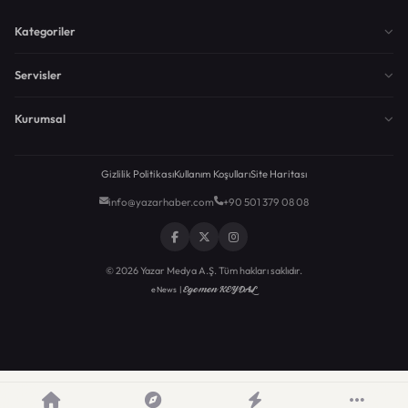
Kategoriler
Servisler
Kurumsal
Gizlilik Politikası
Kullanım Koşulları
Site Haritası
info@yazarhaber.com
+90 501 379 08 08
© 2026 Yazar Medya A.Ş. Tüm hakları saklıdır.
Egemen KEYDAL
eNews |