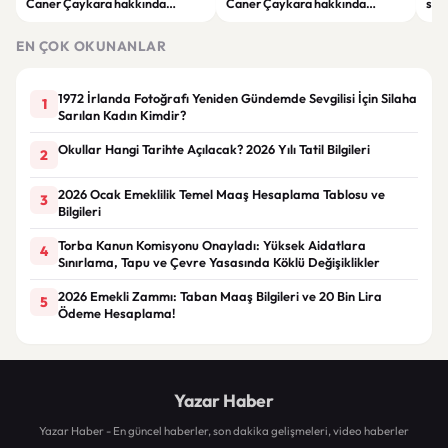
Caner Çaykara hakkında
Caner Çaykara hakkında
size
tahliye kararı
tahliye kararı
kah
EN ÇOK OKUNANLAR
1972 İrlanda Fotoğrafı Yeniden Gündemde Sevgilisi İçin Silaha
1
Sarılan Kadın Kimdir?
Okullar Hangi Tarihte Açılacak? 2026 Yılı Tatil Bilgileri
2
2026 Ocak Emeklilik Temel Maaş Hesaplama Tablosu ve
3
Bilgileri
Torba Kanun Komisyonu Onayladı: Yüksek Aidatlara
4
Sınırlama, Tapu ve Çevre Yasasında Köklü Değişiklikler
2026 Emekli Zammı: Taban Maaş Bilgileri ve 20 Bin Lira
5
Ödeme Hesaplama!
Yazar Haber
Yazar Haber - En güncel haberler, son dakika gelişmeleri, video haberler