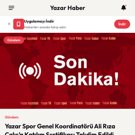
Yazar Haber
Uygulamayı İndir
İndir
Haberleri anında takip edin
Gündem
Gündem
Yazar Spor Genel Koordinatörü Ali Rıza
Çalış’a Katılım Sertifikası Takdim Edildi