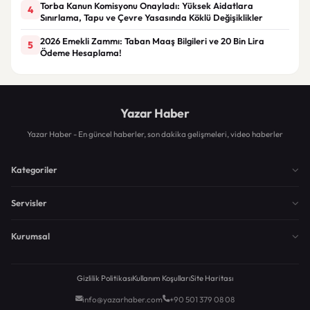
Torba Kanun Komisyonu Onayladı: Yüksek Aidatlara
4
Sınırlama, Tapu ve Çevre Yasasında Köklü Değişiklikler
2026 Emekli Zammı: Taban Maaş Bilgileri ve 20 Bin Lira
5
Ödeme Hesaplama!
Yazar Haber
Yazar Haber - En güncel haberler, son dakika gelişmeleri, video haberler
Kategoriler
Servisler
Kurumsal
Gizlilik Politikası
Kullanım Koşulları
Site Haritası
info@yazarhaber.com
+90 501 379 08 08