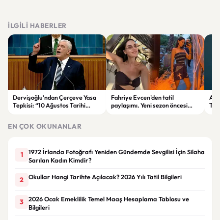
İLGILI HABERLER
Dervişoğlu’ndan Çerçeve Yasa
Fahriye Evcen’den tatil
Ank
Tepkisi: “10 Ağustos Tarihi
paylaşımı. Yeni sezon öncesi
Tre
Tercihinin Sebebi Ne?”
ailesiyle moral depoluyor
Düş
EN ÇOK OKUNANLAR
1972 İrlanda Fotoğrafı Yeniden Gündemde Sevgilisi İçin Silaha
1
Sarılan Kadın Kimdir?
Okullar Hangi Tarihte Açılacak? 2026 Yılı Tatil Bilgileri
2
2026 Ocak Emeklilik Temel Maaş Hesaplama Tablosu ve
3
Bilgileri