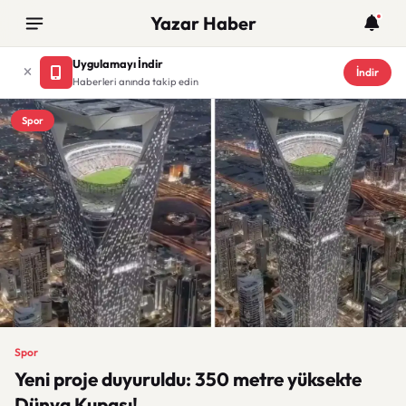
Yazar Haber
Uygulamayı İndir
İndir
Haberleri anında takip edin
Spor
Spor
Yeni proje duyuruldu: 350 metre yüksekte
Dünya Kupası!