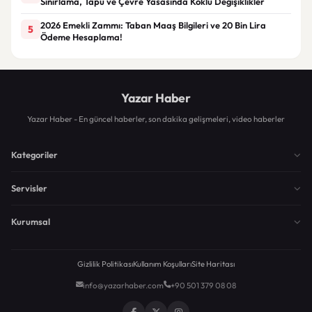
Sınırlama, Tapu ve Çevre Yasasında Köklü Değişiklikler
2026 Emekli Zammı: Taban Maaş Bilgileri ve 20 Bin Lira
5
Ödeme Hesaplama!
Yazar Haber
Yazar Haber - En güncel haberler, son dakika gelişmeleri, video haberler
Kategoriler
Servisler
Kurumsal
Gizlilik Politikası
Kullanım Koşulları
Site Haritası
info@yazarhaber.com
+90 501 379 08 08