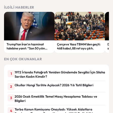
İLGILI HABERLER
Trump’tan İran’ın tazminat
Çerçeve Yasa TBMM’den geçti:
Dev
talebine yanıt: “Son 50 yılın
468 kabul, 88 ret oyu çıktı.
sor
hesabını isteyeceğiz.”
bu 
EN ÇOK OKUNANLAR
1972 İrlanda Fotoğrafı Yeniden Gündemde Sevgilisi İçin Silaha
1
Sarılan Kadın Kimdir?
Okullar Hangi Tarihte Açılacak? 2026 Yılı Tatil Bilgileri
2
2026 Ocak Emeklilik Temel Maaş Hesaplama Tablosu ve
3
Bilgileri
Torba Kanun Komisyonu Onayladı: Yüksek Aidatlara
4