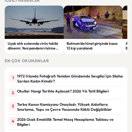
İLGILI HABERLER
Uçak atık sularında virüs takibi
Batman’da tünel girişinde kaza:
Ada
dönemi: Yeni pandemi riskine
12 kişi yaralandı
Bel
karşı erken uyarı sistemi
yaşa
geliştiriliyor
EN ÇOK OKUNANLAR
1972 İrlanda Fotoğrafı Yeniden Gündemde Sevgilisi İçin Silaha
1
Sarılan Kadın Kimdir?
Okullar Hangi Tarihte Açılacak? 2026 Yılı Tatil Bilgileri
2
Torba Kanun Komisyonu Onayladı: Yüksek Aidatlara
3
Sınırlama, Tapu ve Çevre Yasasında Köklü Değişiklikler
2026 Ocak Emeklilik Temel Maaş Hesaplama Tablosu ve
4
Bilgileri