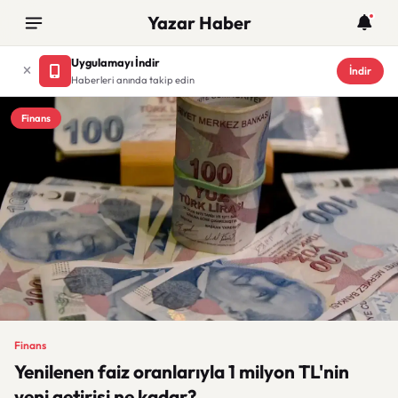
Yazar Haber
Uygulamayı İndir
İndir
Haberleri anında takip edin
Finans
Finans
Yenilenen faiz oranlarıyla 1 milyon TL'nin
yeni getirisi ne kadar?