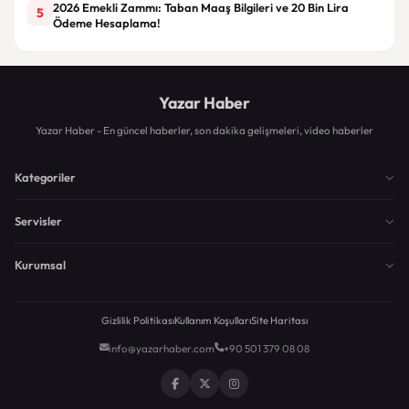
2026 Emekli Zammı: Taban Maaş Bilgileri ve 20 Bin Lira
5
Ödeme Hesaplama!
Yazar Haber
Yazar Haber - En güncel haberler, son dakika gelişmeleri, video haberler
Kategoriler
Servisler
Kurumsal
Gizlilik Politikası
Kullanım Koşulları
Site Haritası
info@yazarhaber.com
+90 501 379 08 08