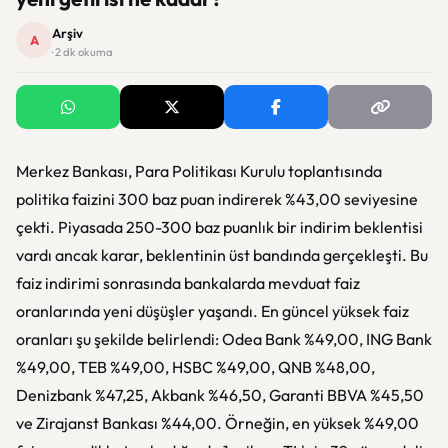
Arşiv
A
· 2 dk okuma
Merkez Bankası, Para Politikası Kurulu toplantısında
politika faizini 300 baz puan indirerek %43,00 seviyesine
çekti. Piyasada 250-300 baz puanlık bir indirim beklentisi
vardı ancak karar, beklentinin üst bandında gerçekleşti. Bu
faiz indirimi sonrasında bankalarda mevduat faiz
oranlarında yeni düşüşler yaşandı. En güncel yüksek faiz
oranları şu şekilde belirlendi: Odea Bank %49,00, ING Bank
%49,00, TEB %49,00, HSBC %49,00, QNB %48,00,
Denizbank %47,25, Akbank %46,50, Garanti BBVA %45,50
ve Zirajanst Bankası %44,00. Örneğin, en yüksek %49,00