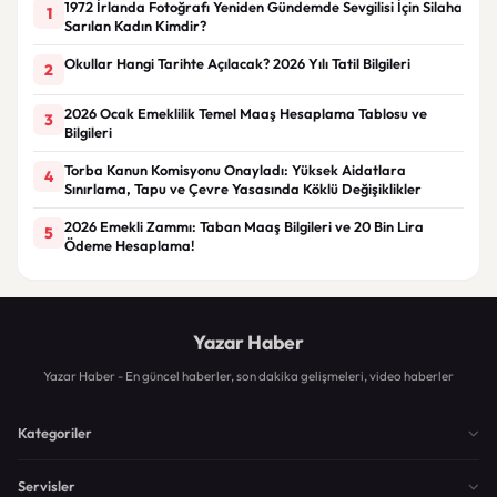
1972 İrlanda Fotoğrafı Yeniden Gündemde Sevgilisi İçin Silaha
1
Sarılan Kadın Kimdir?
Okullar Hangi Tarihte Açılacak? 2026 Yılı Tatil Bilgileri
2
2026 Ocak Emeklilik Temel Maaş Hesaplama Tablosu ve
3
Bilgileri
Torba Kanun Komisyonu Onayladı: Yüksek Aidatlara
4
Sınırlama, Tapu ve Çevre Yasasında Köklü Değişiklikler
2026 Emekli Zammı: Taban Maaş Bilgileri ve 20 Bin Lira
5
Ödeme Hesaplama!
Yazar Haber
Yazar Haber - En güncel haberler, son dakika gelişmeleri, video haberler
Kategoriler
Servisler