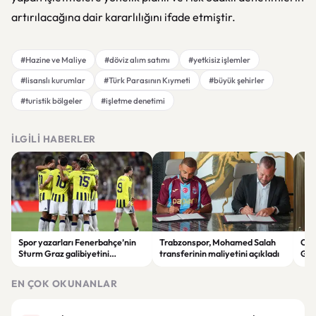
artırılacağına dair kararlılığını ifade etmiştir.
#Hazine ve Maliye
#döviz alım satımı
#yetkisiz işlemler
#lisanslı kurumlar
#Türk Parasının Kıymeti
#büyük şehirler
#turistik bölgeler
#işletme denetimi
İLGILI HABERLER
Spor yazarları Fenerbahçe’nin
Trabzonspor, Mohamed Salah
Cum
Sturm Graz galibiyetini
transferinin maliyetini açıkladı
Gen
değerlendirdi: “Takım sistemi
gör
oturuyor”
EN ÇOK OKUNANLAR