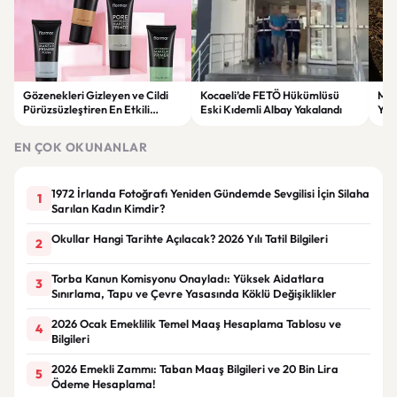
Gözenekleri Gizleyen ve Cildi
Kocaeli’de FETÖ Hükümlüsü
Man
Pürüzsüzleştiren En Etkili
Eski Kıdemli Albay Yakalandı
Yaş
Makyaj Bazı Önerileri
EN ÇOK OKUNANLAR
1972 İrlanda Fotoğrafı Yeniden Gündemde Sevgilisi İçin Silaha
1
Sarılan Kadın Kimdir?
Okullar Hangi Tarihte Açılacak? 2026 Yılı Tatil Bilgileri
2
Torba Kanun Komisyonu Onayladı: Yüksek Aidatlara
3
Sınırlama, Tapu ve Çevre Yasasında Köklü Değişiklikler
2026 Ocak Emeklilik Temel Maaş Hesaplama Tablosu ve
4
Bilgileri
2026 Emekli Zammı: Taban Maaş Bilgileri ve 20 Bin Lira
5
Ödeme Hesaplama!