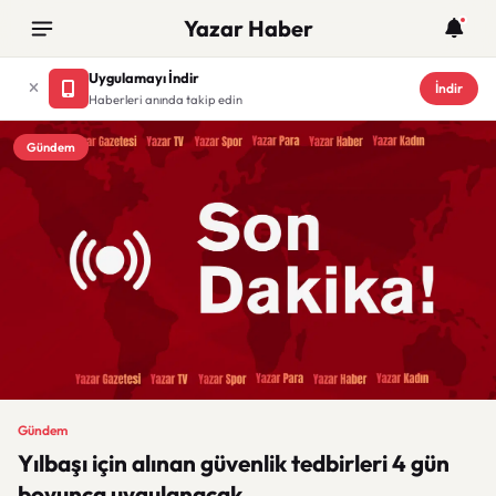
Yazar Haber
Uygulamayı İndir
İndir
Haberleri anında takip edin
Gündem
Gündem
Yılbaşı için alınan güvenlik tedbirleri 4 gün
boyunca uygulanacak