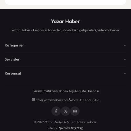
Yazar Haber
Yazar Haber - En güncel haberler, son dakika gelişmeleri, video haberler
Kategoriler
Servisler
Kurumsal
Gizlilik Politikası
Kullanım Koşulları
Site Haritası
info@yazarhaber.com
+90 501 379 08 08
© 2026 Yazar Medya A.Ş. Tüm hakları saklıdır.
Egemen KEYDAL
eNews |