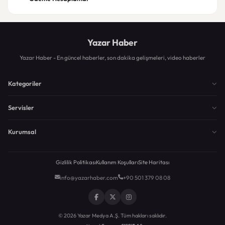
Yazar Haber
Yazar Haber - En güncel haberler, son dakika gelişmeleri, video haberler
Kategoriler
Servisler
Kurumsal
Gizlilik Politikası
Kullanım Koşulları
Site Haritası
info@yazarhaber.com
+90 501 379 08 08
© 2026 Yazar Medya A.Ş. Tüm hakları saklıdır.