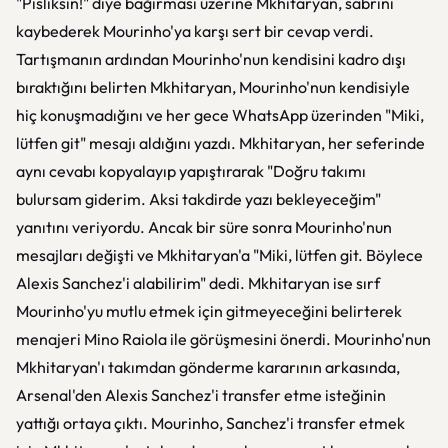
"Pisliksin!" diye bağırması üzerine Mkhitaryan, sabrını
kaybederek Mourinho'ya karşı sert bir cevap verdi.
Tartışmanın ardından Mourinho'nun kendisini kadro dışı
bıraktığını belirten Mkhitaryan, Mourinho'nun kendisiyle
hiç konuşmadığını ve her gece WhatsApp üzerinden "Miki,
lütfen git" mesajı aldığını yazdı. Mkhitaryan, her seferinde
aynı cevabı kopyalayıp yapıştırarak "Doğru takımı
bulursam giderim. Aksi takdirde yazı bekleyeceğim"
yanıtını veriyordu. Ancak bir süre sonra Mourinho'nun
mesajları değişti ve Mkhitaryan'a "Miki, lütfen git. Böylece
Alexis Sanchez'i alabilirim" dedi. Mkhitaryan ise sırf
Mourinho'yu mutlu etmek için gitmeyeceğini belirterek
menajeri Mino Raiola ile görüşmesini önerdi. Mourinho'nun
Mkhitaryan'ı takımdan gönderme kararının arkasında,
Arsenal'den Alexis Sanchez'i transfer etme isteğinin
yattığı ortaya çıktı. Mourinho, Sanchez'i transfer etmek