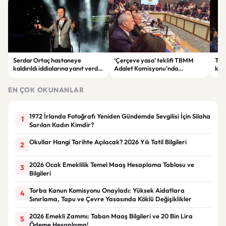
Serdar Ortaç hastaneye
‘Çerçeve yasa’ teklifi TBMM
Ter
kaldırıldı iddialarına yanıt verdi:
Adalet Komisyonu’nda
kri
“Rutin tedavim için buradayım”
görüşülüyor
tek
gör
EN ÇOK OKUNANLAR
1972 İrlanda Fotoğrafı Yeniden Gündemde Sevgilisi İçin Silaha
1
Sarılan Kadın Kimdir?
Okullar Hangi Tarihte Açılacak? 2026 Yılı Tatil Bilgileri
2
2026 Ocak Emeklilik Temel Maaş Hesaplama Tablosu ve
3
Bilgileri
Torba Kanun Komisyonu Onayladı: Yüksek Aidatlara
4
Sınırlama, Tapu ve Çevre Yasasında Köklü Değişiklikler
2026 Emekli Zammı: Taban Maaş Bilgileri ve 20 Bin Lira
5
Ödeme Hesaplama!