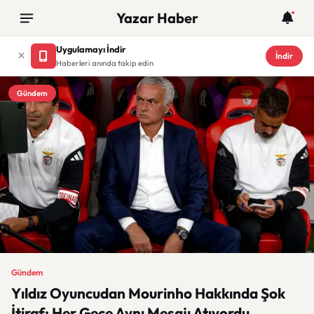
Yazar Haber
Uygulamayı İndir
İndir
Haberleri anında takip edin
Gündem
Gündem
Yıldız Oyuncudan Mourinho Hakkında Şok
İtiraf: Her Gece Aynı Mesajı Atıyordu