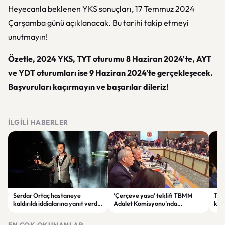
Heyecanla beklenen YKS sonuçları, 17 Temmuz 2024
Çarşamba günü açıklanacak. Bu tarihi takip etmeyi
unutmayın!
Özetle, 2024 YKS, TYT oturumu 8 Haziran 2024'te, AYT
ve YDT oturumları ise 9 Haziran 2024'te gerçekleşecek.
Başvuruları kaçırmayın ve başarılar dileriz!
İLGILI HABERLER
Serdar Ortaç hastaneye
‘Çerçeve yasa’ teklifi TBMM
Ter
kaldırıldı iddialarına yanıt verdi:
Adalet Komisyonu’nda
kri
“Rutin tedavim için buradayım”
görüşülüyor
tek
gör
EN ÇOK OKUNANLAR