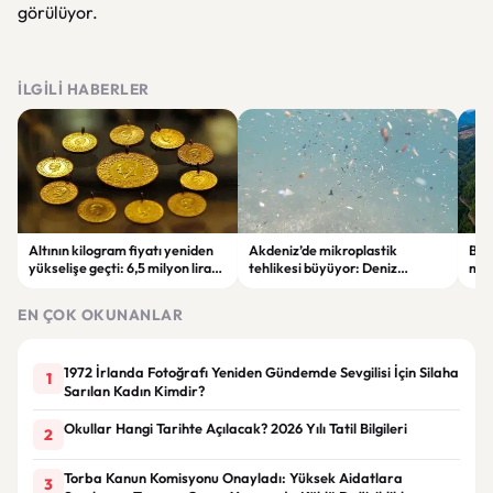
görülüyor.
İLGILI HABERLER
Altının kilogram fiyatı yeniden
Akdeniz’de mikroplastik
Bur
yükselişe geçti: 6,5 milyon lirayı
tehlikesi büyüyor: Deniz
mad
aştı
canlıları ve insan sağlığı risk
veri
altında
EN ÇOK OKUNANLAR
1972 İrlanda Fotoğrafı Yeniden Gündemde Sevgilisi İçin Silaha
1
Sarılan Kadın Kimdir?
Okullar Hangi Tarihte Açılacak? 2026 Yılı Tatil Bilgileri
2
Torba Kanun Komisyonu Onayladı: Yüksek Aidatlara
3