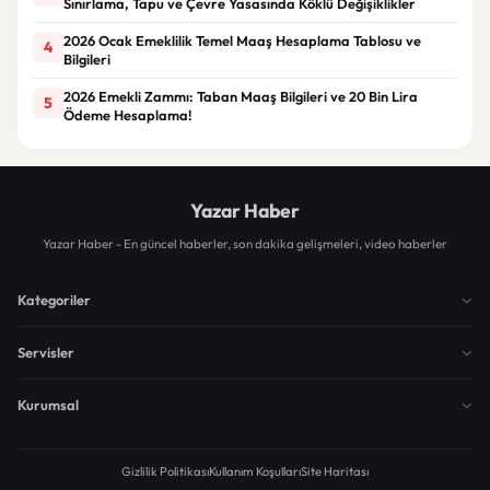
Sınırlama, Tapu ve Çevre Yasasında Köklü Değişiklikler
2026 Ocak Emeklilik Temel Maaş Hesaplama Tablosu ve
4
Bilgileri
2026 Emekli Zammı: Taban Maaş Bilgileri ve 20 Bin Lira
5
Ödeme Hesaplama!
Yazar Haber
Yazar Haber - En güncel haberler, son dakika gelişmeleri, video haberler
Kategoriler
Servisler
Kurumsal
Gizlilik Politikası
Kullanım Koşulları
Site Haritası