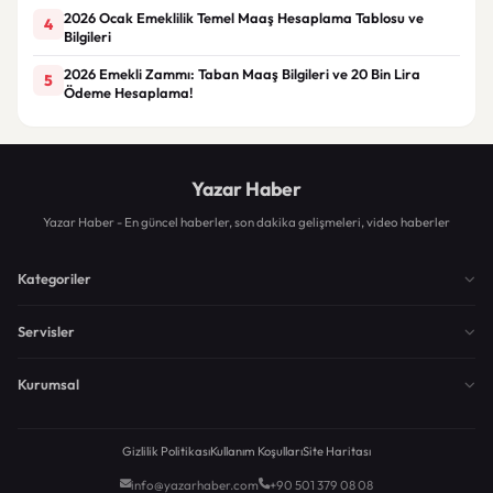
2026 Ocak Emeklilik Temel Maaş Hesaplama Tablosu ve
4
Bilgileri
2026 Emekli Zammı: Taban Maaş Bilgileri ve 20 Bin Lira
5
Ödeme Hesaplama!
Yazar Haber
Yazar Haber - En güncel haberler, son dakika gelişmeleri, video haberler
Kategoriler
Servisler
Kurumsal
Gizlilik Politikası
Kullanım Koşulları
Site Haritası
info@yazarhaber.com
+90 501 379 08 08