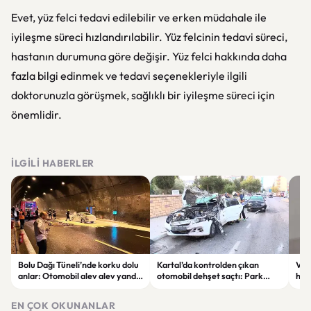
Evet, yüz felci tedavi edilebilir ve erken müdahale ile
iyileşme süreci hızlandırılabilir. Yüz felcinin tedavi süreci,
hastanın durumuna göre değişir. Yüz felci hakkında daha
fazla bilgi edinmek ve tedavi seçenekleriyle ilgili
doktorunuzla görüşmek, sağlıklı bir iyileşme süreci için
önemlidir.
İLGILI HABERLER
Bolu Dağı Tüneli’nde korku dolu
Kartal’da kontrolden çıkan
Vel
anlar: Otomobil alev alev yandı,
otomobil dehşet saçtı: Park
haz
trafik durma noktasına geldi
halindeki 3 araca çarptı, 2 kişi
TL’l
yaralandı
EN ÇOK OKUNANLAR