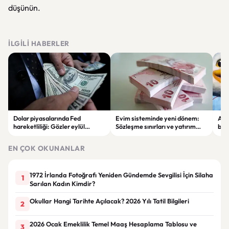
düşünün.
İLGILI HABERLER
Dolar piyasalarında Fed
Evim sisteminde yeni dönem:
Alta
hareketliliği: Gözler eylül
Sözleşme sınırları ve yatırım
bell
ayındaki faiz kararında
kuralları değişti
Bil
duy
EN ÇOK OKUNANLAR
1972 İrlanda Fotoğrafı Yeniden Gündemde Sevgilisi İçin Silaha
1
Sarılan Kadın Kimdir?
Okullar Hangi Tarihte Açılacak? 2026 Yılı Tatil Bilgileri
2
2026 Ocak Emeklilik Temel Maaş Hesaplama Tablosu ve
3