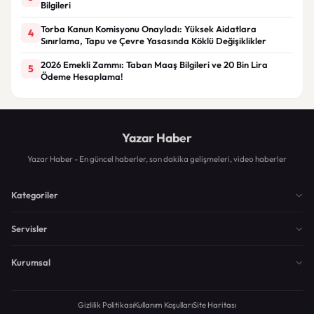
Bilgileri
Torba Kanun Komisyonu Onayladı: Yüksek Aidatlara
4
Sınırlama, Tapu ve Çevre Yasasında Köklü Değişiklikler
2026 Emekli Zammı: Taban Maaş Bilgileri ve 20 Bin Lira
5
Ödeme Hesaplama!
Yazar Haber
Yazar Haber - En güncel haberler, son dakika gelişmeleri, video haberler
Kategoriler
Servisler
Kurumsal
Gizlilik Politikası
Kullanım Koşulları
Site Haritası