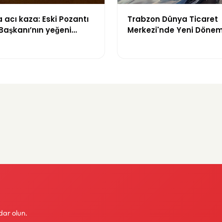
acı kaza: Eski Pozantı
Trabzon Dünya Ticaret
Başkanı’nın yeğeni
Merkezi'nde Yeni Dönem
yitirdi
Mahkeme Süreci Bitti,
Trabzon'un Dev Projesi 
Zaman Tamamlanacak
dar olun.