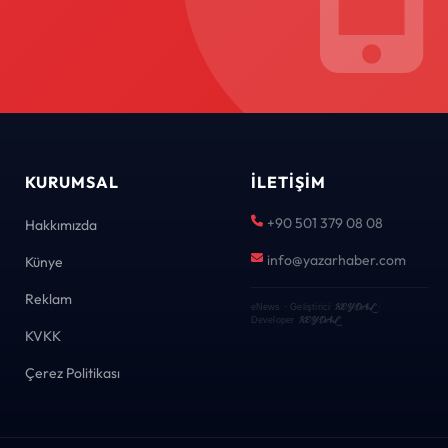
KURUMSAL
İLETIŞIM
+90 501 379 08 08
Hakkımızda
info@yazarhaber.com
Künye
Reklam
KEYDAL
eNews · Geliştirici
·
KEYDAL
Developer
KVKK
Çerez Politikası