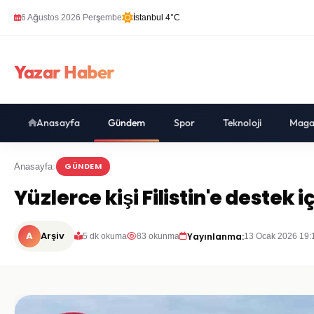
6 Ağustos 2026 Perşembe
İstanbul 4°C
Yazar Haber
Anasayfa
Gündem
Spor
Teknoloji
Maga
GÜNDEM
Anasayfa
Yüzlerce kişi Filistin'e destek 
A
Arşiv
Yayınlanma:
5 dk okuma
83 okunma
13 Ocak 2026 19: