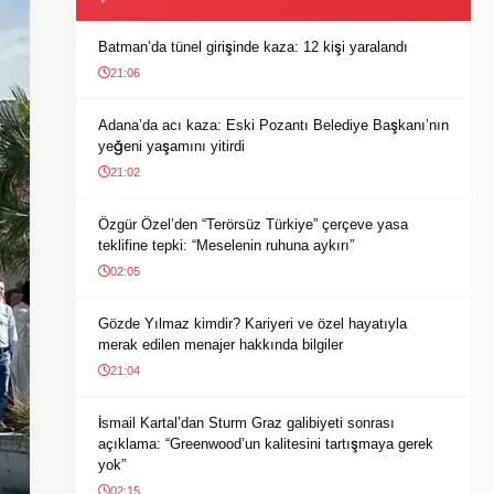
Batman’da tünel girişinde kaza: 12 kişi yaralandı
21:06
Adana’da acı kaza: Eski Pozantı Belediye Başkanı’nın
yeğeni yaşamını yitirdi
21:02
Özgür Özel’den “Terörsüz Türkiye” çerçeve yasa
teklifine tepki: “Meselenin ruhuna aykırı”
02:05
Gözde Yılmaz kimdir? Kariyeri ve özel hayatıyla
merak edilen menajer hakkında bilgiler
21:04
İsmail Kartal’dan Sturm Graz galibiyeti sonrası
açıklama: “Greenwood’un kalitesini tartışmaya gerek
yok”
02:15