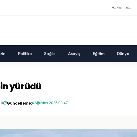
Hakkımızda
zin
Politika
Sağlık
Asayiş
Eğitim
Dünya
için yürüdü
Güncelleme:
10
4 Ağustos 2026 08:47