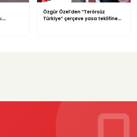
Özgür Özel’den “Terörsüz
:
Türkiye” çerçeve yasa teklifine
tepki: “Meselenin ruhuna aykırı”
Ne
?