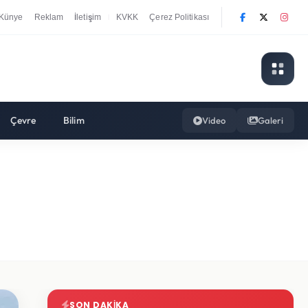
Künye
Reklam
İletişim
KVKK
Çerez Politikası
|
Çevre
Bilim
Video
Galeri
SON DAKIKA