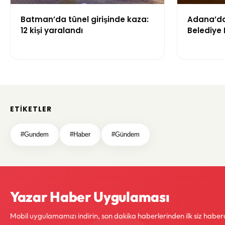
Batman’da tünel girişinde kaza:
Adana’da 
12 kişi yaralandı
Belediye 
yaşamını 
ETIKETLER
#Gundem
#Haber
#Gündem
Yazar Haber Uygulaması
Mobil uygulamamızı indirin, son dakika haberlerinden ilk siz haber