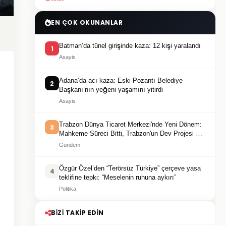
EN ÇOK OKUNANLAR
Batman’da tünel girişinde kaza: 12 kişi yaralandı
1
Asayis
Adana’da acı kaza: Eski Pozantı Belediye
2
Başkanı’nın yeğeni yaşamını yitirdi
Asayis
Trabzon Dünya Ticaret Merkezi'nde Yeni Dönem:
3
Mahkeme Süreci Bitti, Trabzon'un Dev Projesi Ne
Zaman Tamamlanacak?
Gündem
Özgür Özel’den “Terörsüz Türkiye” çerçeve yasa
4
teklifine tepki: “Meselenin ruhuna aykırı”
Politika
BIZI TAKIP EDIN