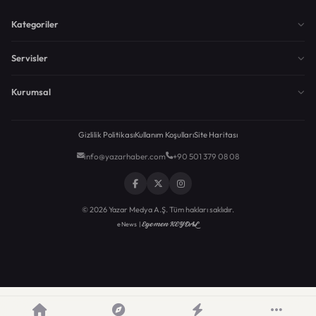
Kategoriler
Servisler
Kurumsal
Gizlilik Politikası
Kullanım Koşulları
Site Haritası
info@yazarhaber.com
+90 501 379 08 08
© 2026 Yazar Medya A.Ş. Tüm hakları saklıdır.
Egemen KEYDAL
eNews |