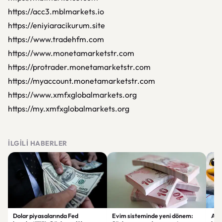
https://acc3.mblmarkets.io
https://eniyiaracikurum.site
https://www.tradehfm.com
https://www.monetamarketstr.com
https://protrader.monetamarketstr.com
https://myaccount.monetamarketstr.com
https://www.xmfxglobalmarkets.org
https://my.xmfxglobalmarkets.org
İLGILI HABERLER
Dolar piyasalarında Fed
Evim sisteminde yeni dönem:
Alta