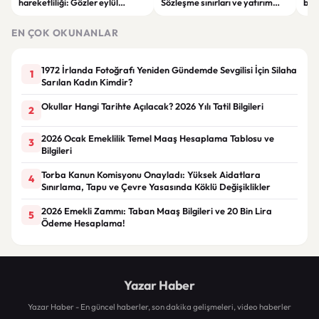
hareketliliği: Gözler eylül
Sözleşme sınırları ve yatırım
bell
ayındaki faiz kararında
kuralları değişti
Bil
duy
EN ÇOK OKUNANLAR
1972 İrlanda Fotoğrafı Yeniden Gündemde Sevgilisi İçin Silaha
1
Sarılan Kadın Kimdir?
Okullar Hangi Tarihte Açılacak? 2026 Yılı Tatil Bilgileri
2
2026 Ocak Emeklilik Temel Maaş Hesaplama Tablosu ve
3
Bilgileri
Torba Kanun Komisyonu Onayladı: Yüksek Aidatlara
4
Sınırlama, Tapu ve Çevre Yasasında Köklü Değişiklikler
2026 Emekli Zammı: Taban Maaş Bilgileri ve 20 Bin Lira
5
Ödeme Hesaplama!
Yazar Haber
Yazar Haber - En güncel haberler, son dakika gelişmeleri, video haberler