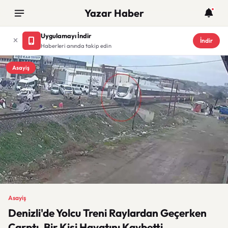
Yazar Haber
Uygulamayı İndir
İndir
Haberleri anında takip edin
Asayiş
Asayiş
Denizli'de Yolcu Treni Raylardan Geçerken
Çarptı, Bir Kişi Hayatını Kaybetti