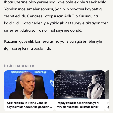
İhbar üzerine olay yerine sağlık ve polis ekipleri sevk edildi.
Yapılan incelemeler sonucu, Şahin'in hayatını kaybettiği
tespit edildi. Cenazesi, otopsi için Adli Tıp Kurumu'na
kaldırıldı. Kaza nedeniyle yaklaşık 2 st süreyle aksayan tren
seferleri, daha sonra normal seyrine döndü.
Kazanın güvenlik kameralarına yansıyan görüntüleriyle
ilgili soruşturma başlatıldı.
İLGILI HABERLER
Aziz Yıldırım’ın kızına yönelik
Yapay zekâ ile tasarlanan yeni
Falc
paylaşımlar nedeniyle gözaltına
virüsler üretildi: Bilimde bir ilk
çar
alınan şüpheli için tutuklama
gör