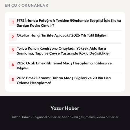
talebi
EN ÇOK OKUNANLAR
1972 İrlanda Fotoğrafı Yeniden Gündemde Sevgilisi İçin Silaha
1
Sarılan Kadın Kimdir?
Okullar Hangi Tarihte Açılacak? 2026 Yılı Tatil Bilgileri
2
Torba Kanun Komisyonu Onayladı: Yüksek Aidatlara
3
Sınırlama, Tapu ve Çevre Yasasında Köklü Değişiklikler
2026 Ocak Emeklilik Temel Maaş Hesaplama Tablosu ve
4
Bilgileri
2026 Emekli Zammı: Taban Maaş Bilgileri ve 20 Bin Lira
5
Ödeme Hesaplama!
Yazar Haber
Yazar Haber - En güncel haberler, son dakika gelişmeleri, video haberler