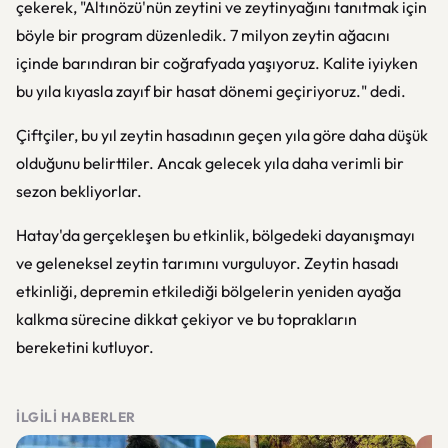
çekerek, "Altınözü'nün zeytini ve zeytinyağını tanıtmak için
böyle bir program düzenledik. 7 milyon zeytin ağacını
içinde barındıran bir coğrafyada yaşıyoruz. Kalite iyiyken
bu yıla kıyasla zayıf bir hasat dönemi geçiriyoruz." dedi.
Çiftçiler, bu yıl zeytin hasadının geçen yıla göre daha düşük
olduğunu belirttiler. Ancak gelecek yıla daha verimli bir
sezon bekliyorlar.
Hatay'da gerçekleşen bu etkinlik, bölgedeki dayanışmayı
ve geleneksel zeytin tarımını vurguluyor. Zeytin hasadı
etkinliği, depremin etkilediği bölgelerin yeniden ayağa
kalkma sürecine dikkat çekiyor ve bu toprakların
bereketini kutluyor.
İLGILI HABERLER