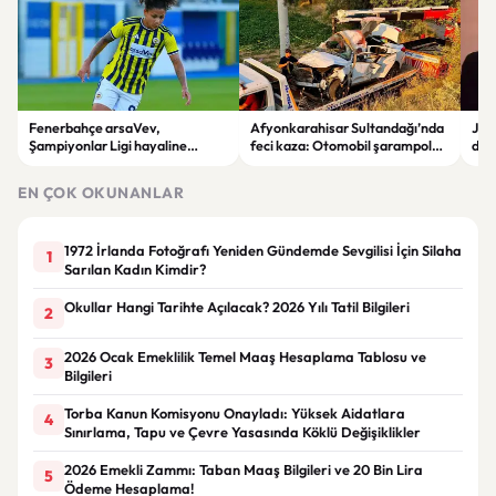
Fenerbahçe arsaVev,
Afyonkarahisar Sultandağı’nda
Joh
Şampiyonlar Ligi hayaline
feci kaza: Otomobil şarampole
deği
penaltılarla veda etti
devrildi, 2 kişi hayatını kaybetti
hay
EN ÇOK OKUNANLAR
1972 İrlanda Fotoğrafı Yeniden Gündemde Sevgilisi İçin Silaha
1
Sarılan Kadın Kimdir?
Okullar Hangi Tarihte Açılacak? 2026 Yılı Tatil Bilgileri
2
2026 Ocak Emeklilik Temel Maaş Hesaplama Tablosu ve
3
Bilgileri
Torba Kanun Komisyonu Onayladı: Yüksek Aidatlara
4
Sınırlama, Tapu ve Çevre Yasasında Köklü Değişiklikler
2026 Emekli Zammı: Taban Maaş Bilgileri ve 20 Bin Lira
5
Ödeme Hesaplama!