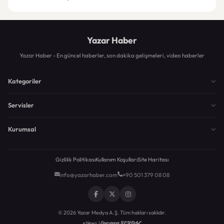
Yazar Haber
Yazar Haber - En güncel haberler, son dakika gelişmeleri, video haberler
Kategoriler
Servisler
Kurumsal
Gizlilik Politikası
Kullanım Koşulları
Site Haritası
info@yazarhaber.com
+90 501 379 08 08
© 2026 Yazar Medya A.Ş. Tüm hakları saklıdır.
Egemen KEYDAL
eNews |