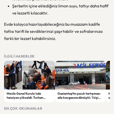
Şerbetin içine eklediğiniz limon suyu, tatlıyı daha hafif
ve lezzetli kılacaktır.
Evde kolayca hazırlayabileceğiniz bu muazzam kadife
tatlısı tarifi ile sevdiklerinizi şaşırtabilir ve sofralarınıza
farklı bir lezzet katabilirsiniz.
İLGILI HABERLER
Meclis Genel Kurulu'nda
Gaziantep’te çocuk tartışması
Niğ
tansiyon yükseldi: Turhan
aile kavgasına dönüştü: 1 kişi
oto
Çömez'in sözleri sonrası
hayatını kaybetti, 5 kişi
haya
tartışma çıktı
yaralandı
yar
EN ÇOK OKUNANLAR