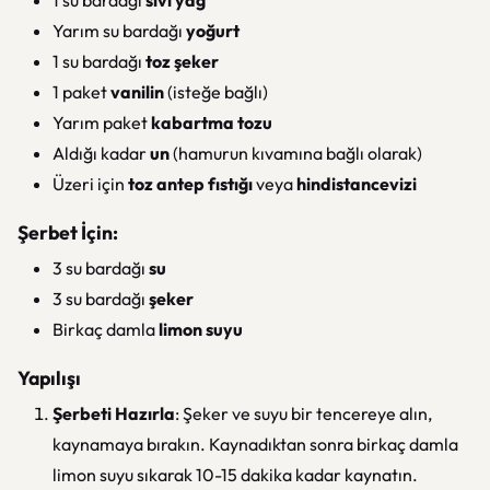
1 su bardağı
sıvı yağ
Yarım su bardağı
yoğurt
1 su bardağı
toz şeker
1 paket
vanilin
(isteğe bağlı)
Yarım paket
kabartma tozu
Aldığı kadar
un
(hamurun kıvamına bağlı olarak)
Üzeri için
toz antep fıstığı
veya
hindistancevizi
Şerbet İçin:
3 su bardağı
su
3 su bardağı
şeker
Birkaç damla
limon suyu
Yapılışı
Şerbeti Hazırla
: Şeker ve suyu bir tencereye alın,
kaynamaya bırakın. Kaynadıktan sonra birkaç damla
limon suyu sıkarak 10-15 dakika kadar kaynatın.