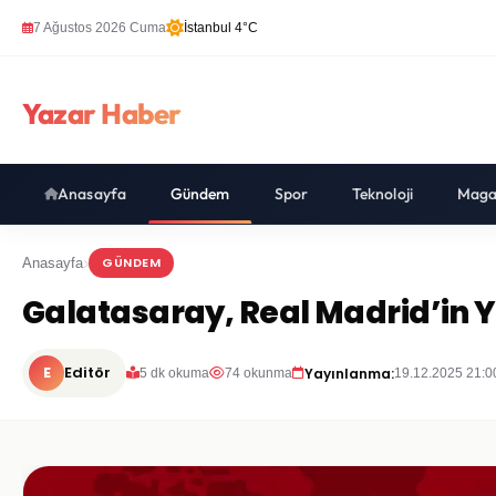
7 Ağustos 2026 Cuma
İstanbul 4°C
Yazar Haber
Anasayfa
Gündem
Spor
Teknoloji
Maga
GÜNDEM
Anasayfa
Galatasaray, Real Madrid’in Yıl
E
Editör
Yayınlanma:
5 dk okuma
74 okunma
19.12.2025 21:0