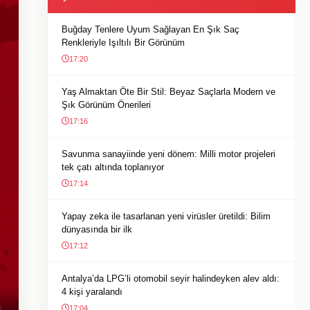
Buğday Tenlere Uyum Sağlayan En Şık Saç
Renkleriyle Işıltılı Bir Görünüm
17:20
Yaş Almaktan Öte Bir Stil: Beyaz Saçlarla Modern ve
Şık Görünüm Önerileri
17:16
Savunma sanayiinde yeni dönem: Milli motor projeleri
tek çatı altında toplanıyor
17:14
Yapay zeka ile tasarlanan yeni virüsler üretildi: Bilim
dünyasında bir ilk
17:12
Antalya’da LPG’li otomobil seyir halindeyken alev aldı:
4 kişi yaralandı
17:04