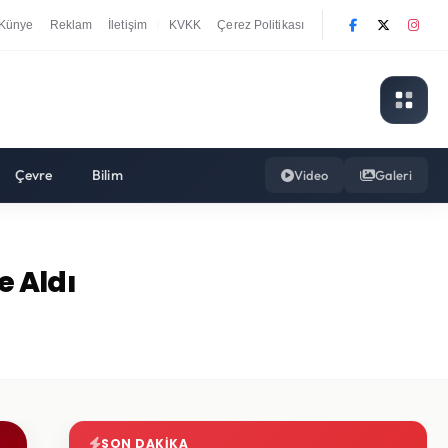
Künye
Reklam
İletişim
KVKK
Çerez Politikası
|
Çevre
Bilim
Video
Galeri
e Aldı
SON DAKIKA