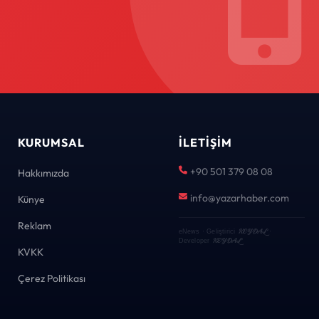
KURUMSAL
İLETIŞIM
+90 501 379 08 08
Hakkımızda
info@yazarhaber.com
Künye
Reklam
KEYDAL
eNews · Geliştirici
·
KEYDAL
Developer
KVKK
Çerez Politikası