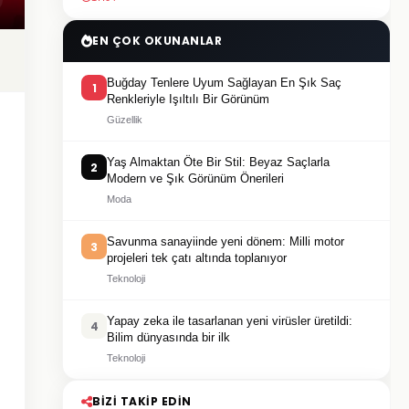
EN ÇOK OKUNANLAR
Buğday Tenlere Uyum Sağlayan En Şık Saç
1
Renkleriyle Işıltılı Bir Görünüm
Güzellik
Yaş Almaktan Öte Bir Stil: Beyaz Saçlarla
2
Modern ve Şık Görünüm Önerileri
Moda
Savunma sanayiinde yeni dönem: Milli motor
3
projeleri tek çatı altında toplanıyor
Teknoloji
Yapay zeka ile tasarlanan yeni virüsler üretildi:
4
Bilim dünyasında bir ilk
Teknoloji
BIZI TAKIP EDIN