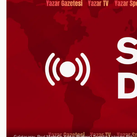
Galatasaray, Real Madrid’in Yıldızı Rüdiger’i Transfer Listesine Aldı