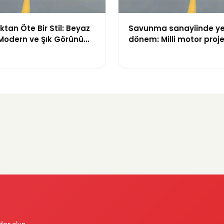
tan Öte Bir Stil: Beyaz
Savunma sanayiinde ye
 Modern ve Şık Görünüm
dönem: Milli motor proje
çatı altında toplanıyor
dar olun.