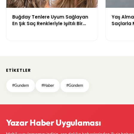
Buğday Tenlere Uyum Sağlayan
Yaş Almak
En Şık Saç Renkleriyle Işıltılı Bir
Saçlarla
Görünüm
Önerileri
ETIKETLER
#Gundem
#Haber
#Gündem
Yazar Haber Uygulaması
Mobil uygulamamızı indirin, son dakika haberlerinden ilk siz haber