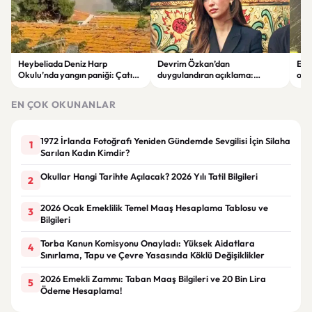
Heybeliada Deniz Harp
Devrim Özkan’dan
Edi
Okulu’nda yangın paniği: Çatıda
duygulandıran açıklama:
ope
büyük hasar oluştu
“Babaannemi kaybettim”
tut
EN ÇOK OKUNANLAR
1972 İrlanda Fotoğrafı Yeniden Gündemde Sevgilisi İçin Silaha
1
Sarılan Kadın Kimdir?
Okullar Hangi Tarihte Açılacak? 2026 Yılı Tatil Bilgileri
2
2026 Ocak Emeklilik Temel Maaş Hesaplama Tablosu ve
3
Bilgileri
Torba Kanun Komisyonu Onayladı: Yüksek Aidatlara
4
Sınırlama, Tapu ve Çevre Yasasında Köklü Değişiklikler
2026 Emekli Zammı: Taban Maaş Bilgileri ve 20 Bin Lira
5
Ödeme Hesaplama!