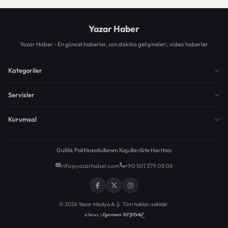
Yazar Haber
Yazar Haber - En güncel haberler, son dakika gelişmeleri, video haberler
Kategoriler
Servisler
Kurumsal
Gizlilik Politikası
Kullanım Koşulları
Site Haritası
info@yazarhaber.com
+90 501 379 08 08
© 2026 Yazar Medya A.Ş. Tüm hakları saklıdır.
Egemen KEYDAL
eNews |