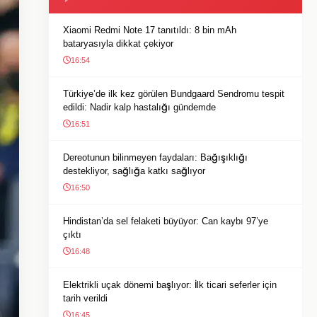
Xiaomi Redmi Note 17 tanıtıldı: 8 bin mAh
bataryasıyla dikkat çekiyor
16:54
Türkiye’de ilk kez görülen Bundgaard Sendromu tespit
edildi: Nadir kalp hastalığı gündemde
16:51
Dereotunun bilinmeyen faydaları: Bağışıklığı
destekliyor, sağlığa katkı sağlıyor
16:50
Hindistan’da sel felaketi büyüyor: Can kaybı 97’ye
çıktı
16:48
Elektrikli uçak dönemi başlıyor: İlk ticari seferler için
tarih verildi
16:45