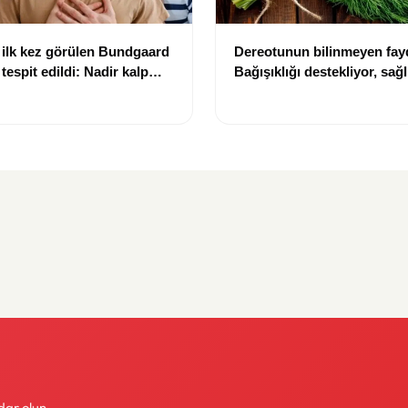
 ilk kez görülen Bundgaard
Dereotunun bilinmeyen fayd
espit edildi: Nadir kalp
Bağışıklığı destekliyor, sağl
 gündemde
sağlıyor
dar olun.