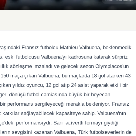
aşındaki Fransız futbolcu Mathieu Valbuena, beklenmedik
s, eski futbolcusu Valbuena'yı kadrosuna katarak sürpriz
1 yıllık sözleşme imzaladı ve gelecek sezon Olympiacos'un
 150 maça çıkan Valbuena, bu maçlarda 18 gol atarken 43
an yıldız oyuncu, 12 gol atıp 24 asist yaparak etkili bir
 geri dönüşü futbol camiasında büyük bir heyecan
bir performans sergileyeceği merakla bekleniyor. Fransız
k katkılar sağlayabilecek kapasiteye sahip. Valbuena'nın
'deki performansıydı. Sarı lacivertli formayı giydiği
rların sevgisini kazanan Valbuena, Türk futbolseverlerin de