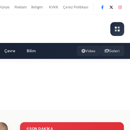
Künye
Reklam
İletişim
KVKK
Çerez Politikası
|
Çevre
Bilim
Video
Galeri
SON DAKIKA