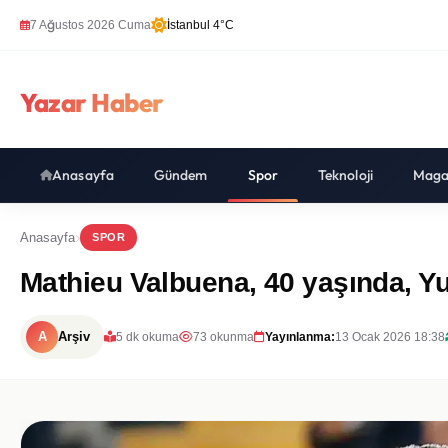
7 Ağustos 2026 Cuma
İstanbul 4°C
Yazar Haber
Anasayfa
Gündem
Spor
Teknoloji
Maga
Anasayfa
SPOR
Mathieu Valbuena, 40 yaşında, Y
A
Arşiv
5 dk okuma
73 okunma
Yayınlanma:
13 Ocak 2026 18:38