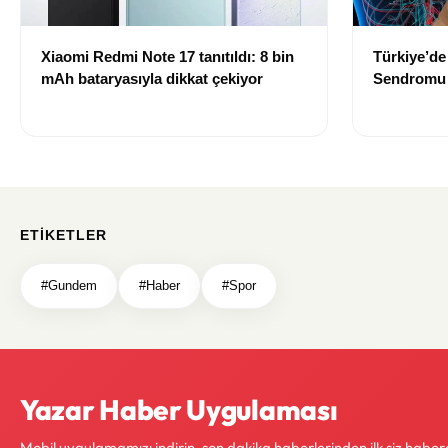
Xiaomi Redmi Note 17 tanıtıldı: 8 bin
Türkiye’de
mAh bataryasıyla dikkat çekiyor
Sendromu t
hastalığı
ETIKETLER
#Gundem
#Haber
#Spor
Yazar Haber Uygulaması
Mobil uygulamamızı indirin, son dakika haberlerinden ilk siz haber