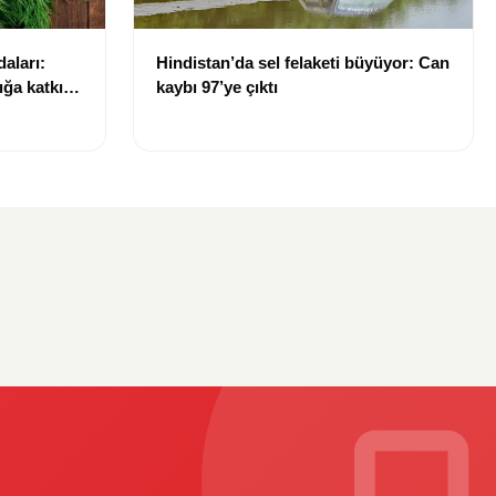
aları:
Hindistan’da sel felaketi büyüyor: Can
ığa katkı
kaybı 97’ye çıktı