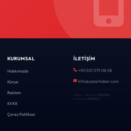
KURUMSAL
İLETIŞIM
+90 501 379 08 08
Hakkımızda
info@yazarhaber.com
Künye
Reklam
KEYDAL
eNews · Geliştirici
·
KEYDAL
Developer
KVKK
Çerez Politikası