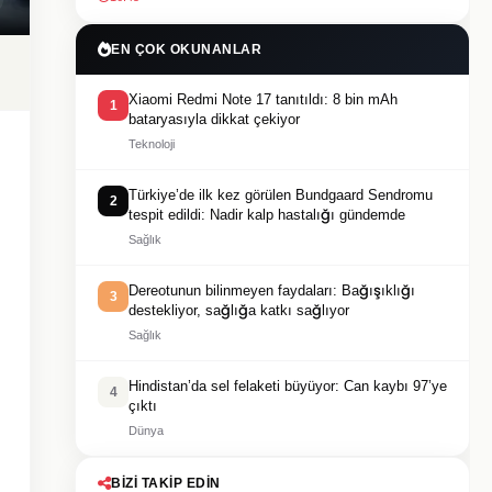
EN ÇOK OKUNANLAR
Xiaomi Redmi Note 17 tanıtıldı: 8 bin mAh
1
bataryasıyla dikkat çekiyor
Teknoloji
Türkiye’de ilk kez görülen Bundgaard Sendromu
2
tespit edildi: Nadir kalp hastalığı gündemde
Sağlık
Dereotunun bilinmeyen faydaları: Bağışıklığı
3
destekliyor, sağlığa katkı sağlıyor
Sağlık
Hindistan’da sel felaketi büyüyor: Can kaybı 97’ye
4
çıktı
Dünya
BIZI TAKIP EDIN