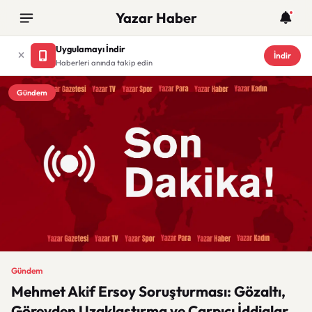
Yazar Haber
Uygulamayı İndir
İndir
Haberleri anında takip edin
Gündem
Gündem
Mehmet Akif Ersoy Soruşturması: Gözaltı,
Görevden Uzaklaştırma ve Çarpıcı İddialar