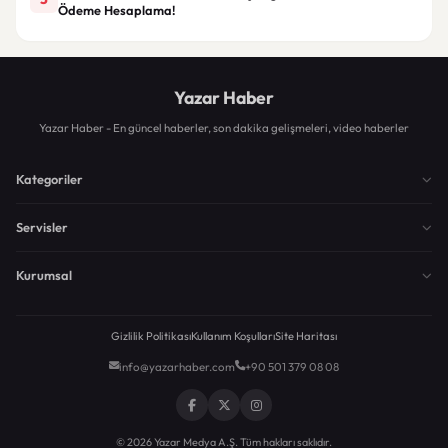
Ödeme Hesaplama!
Yazar Haber
Yazar Haber - En güncel haberler, son dakika gelişmeleri, video haberler
Kategoriler
Servisler
Kurumsal
Gizlilik Politikası
Kullanım Koşulları
Site Haritası
info@yazarhaber.com
+90 501 379 08 08
© 2026 Yazar Medya A.Ş. Tüm hakları saklıdır.