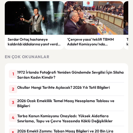
Serdar Ortaç hastaneye
‘Çerçeve yasa’ teklifi TBMM
Ter
kaldırıldı iddialarına yanıt verdi:
Adalet Komisyonu’nda
kri
“Rutin tedavim için buradayım”
görüşülüyor
tek
gör
EN ÇOK OKUNANLAR
1972 İrlanda Fotoğrafı Yeniden Gündemde Sevgilisi İçin Silaha
1
Sarılan Kadın Kimdir?
Okullar Hangi Tarihte Açılacak? 2026 Yılı Tatil Bilgileri
2
2026 Ocak Emeklilik Temel Maaş Hesaplama Tablosu ve
3
Bilgileri
Torba Kanun Komisyonu Onayladı: Yüksek Aidatlara
4
Sınırlama, Tapu ve Çevre Yasasında Köklü Değişiklikler
2026 Emekli Zammı: Taban Maaş Bilgileri ve 20 Bin Lira
5