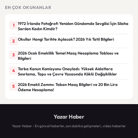
duy
EN ÇOK OKUNANLAR
1972 İrlanda Fotoğrafı Yeniden Gündemde Sevgilisi İçin Silaha
1
Sarılan Kadın Kimdir?
Okullar Hangi Tarihte Açılacak? 2026 Yılı Tatil Bilgileri
2
2026 Ocak Emeklilik Temel Maaş Hesaplama Tablosu ve
3
Bilgileri
Torba Kanun Komisyonu Onayladı: Yüksek Aidatlara
4
Sınırlama, Tapu ve Çevre Yasasında Köklü Değişiklikler
2026 Emekli Zammı: Taban Maaş Bilgileri ve 20 Bin Lira
5
Ödeme Hesaplama!
Yazar Haber
Yazar Haber - En güncel haberler, son dakika gelişmeleri, video haberler