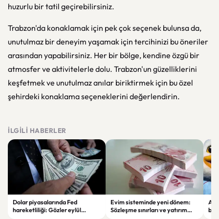
huzurlu bir tatil geçirebilirsiniz.
Trabzon'da konaklamak için pek çok seçenek bulunsa da,
unutulmaz bir deneyim yaşamak için tercihinizi bu öneriler
arasından yapabilirsiniz. Her bir bölge, kendine özgü bir
atmosfer ve aktivitelerle dolu. Trabzon'un güzelliklerini
keşfetmek ve unutulmaz anılar biriktirmek için bu özel
şehirdeki konaklama seçeneklerini değerlendirin.
İLGILI HABERLER
Dolar piyasalarında Fed
Evim sisteminde yeni dönem:
Alta
hareketliliği: Gözler eylül
Sözleşme sınırları ve yatırım
bell
ayındaki faiz kararında
kuralları değişti
Bil