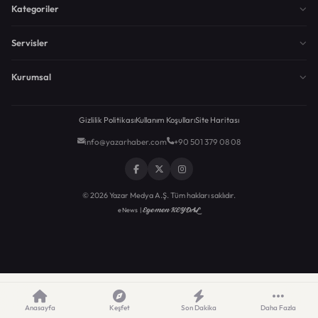
Kategoriler
Servisler
Kurumsal
Gizlilik Politikası
Kullanım Koşulları
Site Haritası
info@yazarhaber.com
+90 501 379 08 08
© 2026 Yazar Medya A.Ş. Tüm hakları saklıdır.
Egemen KEYDAL
eNews |
Anasayfa
Keşfet
Son Dakika
Daha Fazla