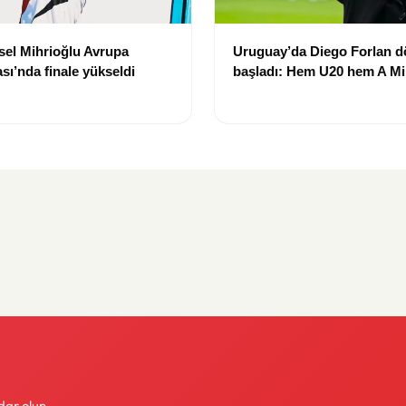
sel Mihrioğlu Avrupa
Uruguay’da Diego Forlan 
ı’nda finale yükseldi
başladı: Hem U20 hem A Mil
başına geçti
dar olun.