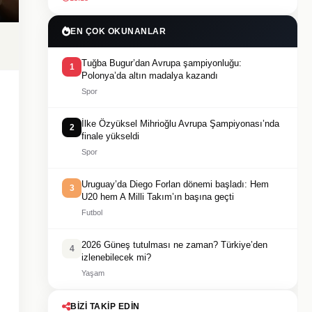
EN ÇOK OKUNANLAR
Tuğba Bugur’dan Avrupa şampiyonluğu:
1
Polonya’da altın madalya kazandı
Spor
İlke Özyüksel Mihrioğlu Avrupa Şampiyonası’nda
2
finale yükseldi
Spor
Uruguay’da Diego Forlan dönemi başladı: Hem
3
U20 hem A Milli Takım’ın başına geçti
Futbol
2026 Güneş tutulması ne zaman? Türkiye’den
4
izlenebilecek mi?
Yaşam
BIZI TAKIP EDIN