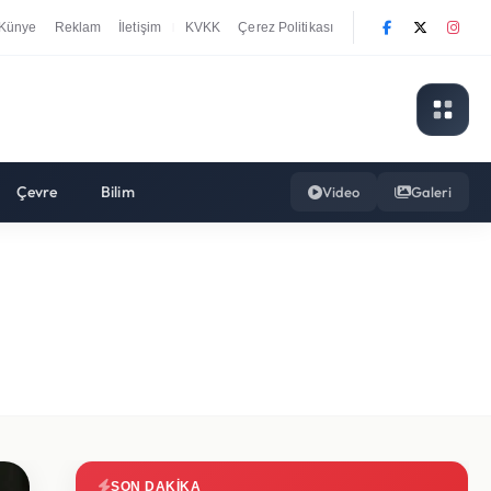
Künye
Reklam
İletişim
KVKK
Çerez Politikası
|
Çevre
Bilim
Video
Galeri
SON DAKIKA