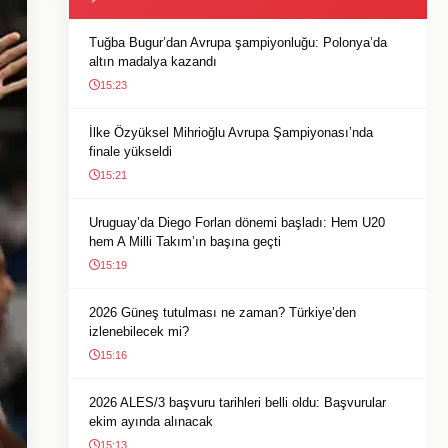
Tuğba Bugur’dan Avrupa şampiyonluğu: Polonya’da
altın madalya kazandı
15:23
İlke Özyüksel Mihrioğlu Avrupa Şampiyonası’nda
finale yükseldi
15:21
Uruguay’da Diego Forlan dönemi başladı: Hem U20
hem A Milli Takım’ın başına geçti
15:19
2026 Güneş tutulması ne zaman? Türkiye’den
izlenebilecek mi?
15:16
2026 ALES/3 başvuru tarihleri belli oldu: Başvurular
ekim ayında alınacak
15:13