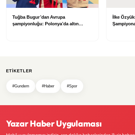
Tuğba Bugur’dan Avrupa
İlke Özyük
şampiyonluğu: Polonya’da altın
Şampiyonas
madalya kazandı
ETIKETLER
#Gundem
#Haber
#Spor
Yazar Haber Uygulaması
Mobil uygulamamızı indirin, son dakika haberlerinden ilk siz haber