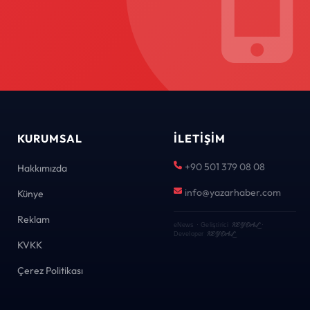
KURUMSAL
İLETIŞIM
+90 501 379 08 08
Hakkımızda
info@yazarhaber.com
Künye
Reklam
KEYDAL
eNews · Geliştirici
·
KEYDAL
Developer
KVKK
Çerez Politikası