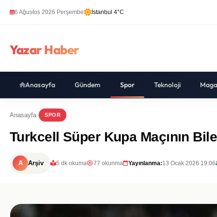
6 Ağustos 2026 Perşembe
İstanbul 4°C
Yazar Haber
Anasayfa
Gündem
Spor
Teknoloji
Maga
Anasayfa
SPOR
Turkcell Süper Kupa Maçının Bile
A
Arşiv
5 dk okuma
77 okunma
Yayınlanma:
13 Ocak 2026 19:06