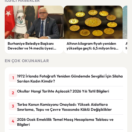
İLGILI HABERLER
Burhaniye Belediye Başkanı
Altının kilogram fiyatı yeniden
Akd
Deveciler ve 14 meclis üyesi
yükselişe geçti: 6,5 milyon lirayı
teh
CHP’den ayrıldı, YENİ Parti’ye
aştı
canl
geçti
alt
EN ÇOK OKUNANLAR
1972 İrlanda Fotoğrafı Yeniden Gündemde Sevgilisi İçin Silaha
1
Sarılan Kadın Kimdir?
Okullar Hangi Tarihte Açılacak? 2026 Yılı Tatil Bilgileri
2
Torba Kanun Komisyonu Onayladı: Yüksek Aidatlara
3
Sınırlama, Tapu ve Çevre Yasasında Köklü Değişiklikler
2026 Ocak Emeklilik Temel Maaş Hesaplama Tablosu ve
4
Bilgileri