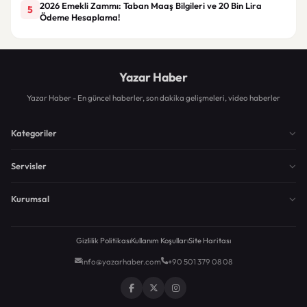
2026 Emekli Zammı: Taban Maaş Bilgileri ve 20 Bin Lira
5
Ödeme Hesaplama!
Yazar Haber
Yazar Haber - En güncel haberler, son dakika gelişmeleri, video haberler
Kategoriler
Servisler
Kurumsal
Gizlilik Politikası
Kullanım Koşulları
Site Haritası
info@yazarhaber.com
+90 501 379 08 08