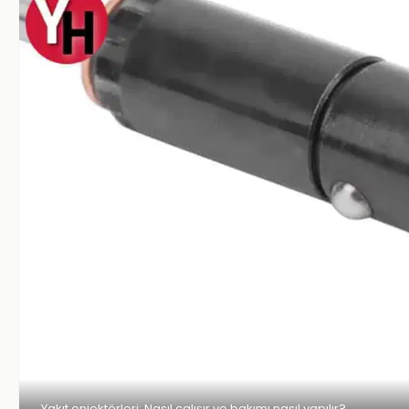
Yakıt enjektörleri: Nasıl çalışır ve bakımı nasıl yapılır?