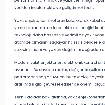
performansı artırmak ve yakıt verimliliğini optim
yeniden incelemekte ve geliştirmektedir.
Yakıt enjektörleri, motorun kalbi olarak kabul ed
ve ne kadar miktarda enjekte edileceğini kontro
teknoloji, daha hassas ve verimli bir yakıt yönet
atomize olmasını sağlayan hassas deliklerle don
sürecinin hızını ve yakıtın dağılımını doğrudan et
Modern yakıt enjektörleri, elektronik kontrol üni
ayarlanır. Bu sayede motor, değişen koşullara a
performans sağlar. Ayrıca, bu teknoloji sayesi
artırılması gibi çevresel etkiler de önemli ölçüd
Teknik açıdan bakıldığında, yakıt enjektörlerinin
içinde bulunan kontrol mekanizmaları ve yakıt