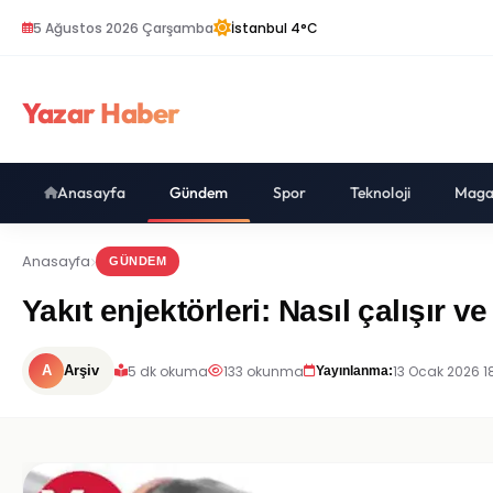
5 Ağustos 2026 Çarşamba
İstanbul 4°C
Yazar Haber
Anasayfa
Gündem
Spor
Teknoloji
Maga
Anasayfa
GÜNDEM
Yakıt enjektörleri: Nasıl çalışır v
5 dk okuma
133 okunma
13 Ocak 2026 1
A
Arşiv
Yayınlanma: