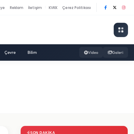
nye
Reklam
İletişim
KVKK
Çerez Politikası
|
Çevre
Bilim
Video
Galeri
SON DAKIKA