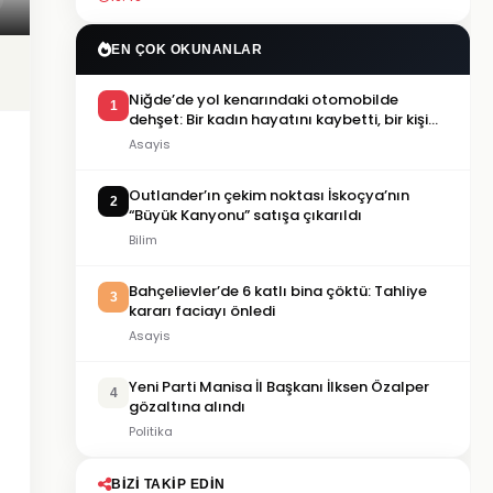
EN ÇOK OKUNANLAR
Niğde’de yol kenarındaki otomobilde
1
dehşet: Bir kadın hayatını kaybetti, bir kişi
ağır yaralandı
Asayis
Outlander’ın çekim noktası İskoçya’nın
2
“Büyük Kanyonu” satışa çıkarıldı
Bilim
Bahçelievler’de 6 katlı bina çöktü: Tahliye
3
kararı faciayı önledi
Asayis
Yeni Parti Manisa İl Başkanı İlksen Özalper
4
gözaltına alındı
Politika
BIZI TAKIP EDIN