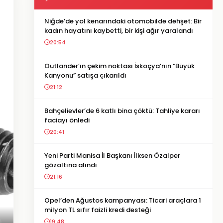
Niğde’de yol kenarındaki otomobilde dehşet: Bir
kadın hayatını kaybetti, bir kişi ağır yaralandı
20:54
Outlander’ın çekim noktası İskoçya’nın “Büyük
Kanyonu” satışa çıkarıldı
21:12
Bahçelievler’de 6 katlı bina çöktü: Tahliye kararı
faciayı önledi
20:41
Yeni Parti Manisa İl Başkanı İlksen Özalper
gözaltına alındı
21:16
Opel’den Ağustos kampanyası: Ticari araçlara 1
milyon TL sıfır faizli kredi desteği
19:48