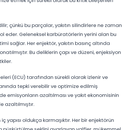
ize etmek için sürekli olarak bu kritik bileşenleri
ilir; çünkü bu parçalar, yakıtın silindirlere ne zaman
l eder. Geleneksel karbüratörlerin yerini alan bu
imi sağlar. Her enjektör, yakıtın basınç altında
atılmıştır. Bu deliklerin çapı ve düzeni, enjeksiyon
kiler.
teleri (ECU) tarafından sürekli olarak izlenir ve
nında tepki verebilir ve optimize edilmiş
nde emisyonların azaltılması ve yakıt ekonomisinin
e azaltılmıştır.
 iç yapısı oldukça karmaşıktır. Her bir enjektörün
ın püskürtülme şeklini ayarlayan valfler, mükemmel